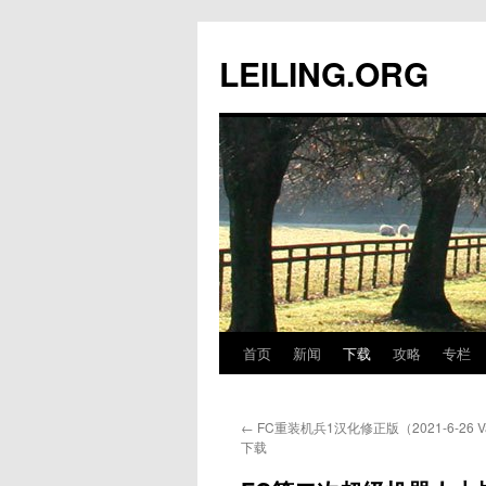
跳
至
LEILING.ORG
正
文
首页
新闻
下载
攻略
专栏
←
FC重装机兵1汉化修正版（2021-6-26 V
下载