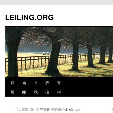
跳
至
LEILING.ORG
正
文
首
新
下
攻
专
页
闻
载
略
栏
←
《大富翁10》将在暑期登陆Switch eShop