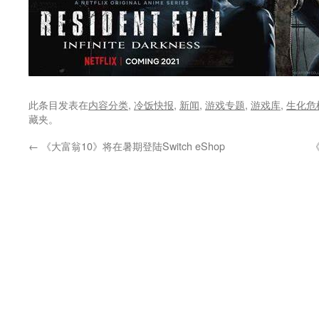
此条目发表在
内容分类
,
冷饭快报
,
新闻
,
游戏专题
,
游戏库
,
生化危
藏夹。
←
《大富翁10》将在暑期登陆Switch eShop