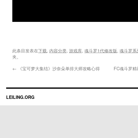
此条目发表在
下载
,
内容分类
,
游戏库
,
魂斗罗1代修改版
,
魂斗罗系
夹。
←
《宝可梦大集结》沙奈朵单排大师攻略心得
FC魂斗罗精
LEILING.ORG