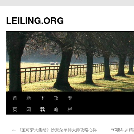
跳
至
LEILING.ORG
正
文
首
新
下
攻
专
页
闻
载
略
栏
←
《宝可梦大集结》沙奈朵单排大师攻略心得
FC魂斗罗精