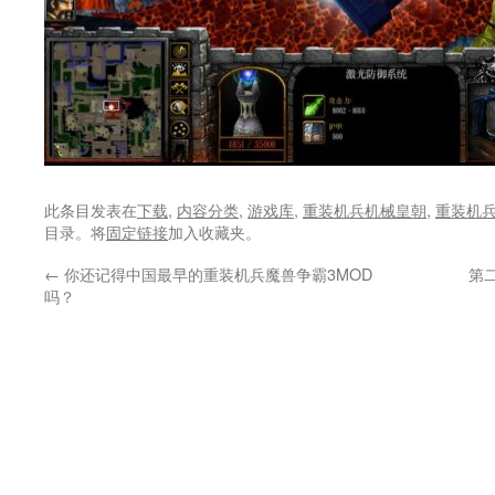
此条目发表在
下载
,
内容分类
,
游戏库
,
重装机兵机械皇朝
,
重装机
目录。将
固定链接
加入收藏夹。
←
你还记得中国最早的重装机兵魔兽争霸3MOD
第
吗？