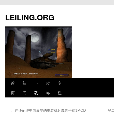
跳
至
LEILING.ORG
正
文
首
新
下
攻
专
页
闻
载
略
栏
←
你还记得中国最早的重装机兵魔兽争霸3MOD
第