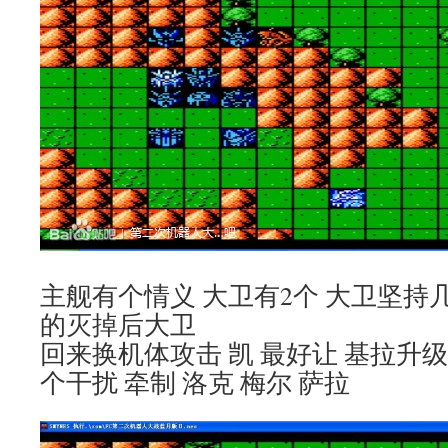
主舰有个情义 大卫有2个 大卫坚持
的灭掉后大卫
回来换机体攻击 凯 最好让 基拉升
个干扰 牵制 洛克 梅尔 萨拉