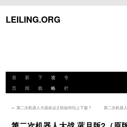
跳
至
LEILING.ORG
正
文
首
新
下
攻
专
页
闻
载
略
栏
←
第二次机器人大战命运之轮如何玩上下篇？
第二次机器人
第二次机器人大战 蓝月版2（原