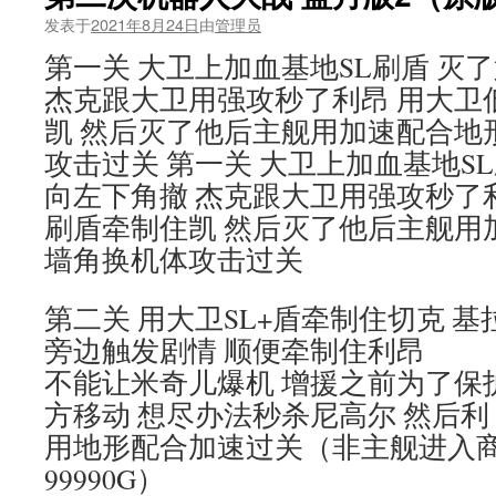
发表于
2021年8月24日
由
管理员
第一关 大卫上加血基地SL刷盾 灭
杰克跟大卫用强攻秒了利昂 用大卫低
凯 然后灭了他后主舰用加速配合地
攻击过关 第一关 大卫上加血基地S
向左下角撤 杰克跟大卫用强攻秒了利昂
刷盾牵制住凯 然后灭了他后主舰用
墙角换机体攻击过关
第二关 用大卫SL+盾牵制住切克 
旁边触发剧情 顺便牵制住利昂
不能让米奇儿爆机 增援之前为了保
方移动 想尽办法秒杀尼高尔 然后利
用地形配合加速过关（非主舰进入商
99990G）