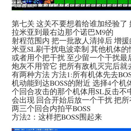
第七关 这关不要想着给谁加经验了
拉米亚到最右边那个诺巴M9的
射程范围内 把一批敌人清掉后 增援
米亚SL刷干扰电波牵制 其他机体的
或者用个把干扰 至少留一个干扰最后
炮灰不用管它 把所有敌机灭完后就去打
有两种方法 方法1:所有机体先去BO
机动能到达BOSS的附近 选择4个机体包
个回合攻击的那个机体用SL反击不中
会出现 回合开始后放一个干扰 把
两三个回合内拍平BOSS
方法2：这样把BOSS围起来