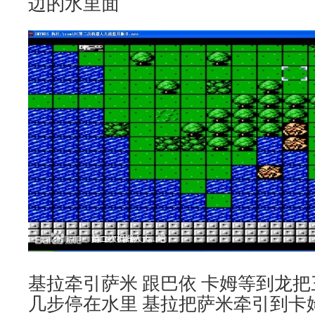
边的水里面
基拉牵引萨米 跟巴依 卡姆等到龙
几步停在水里 基拉把萨米牵引到卡