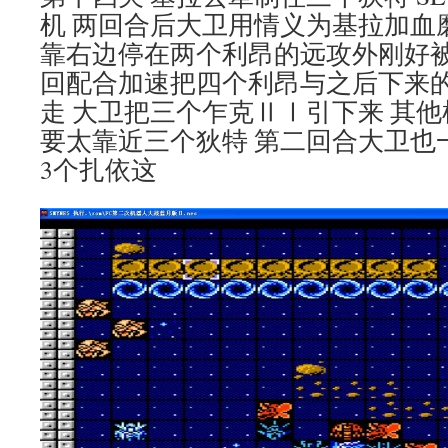
机 两回合后大卫用情义为基拉加血
靠右边停在两个利昂的远攻外刚好被
回配合加速把四个利昂与之后下来
走 大卫把三个乍克ⅡⅠ引下来 其
要太靠近三个狄特 第二回合大卫也
3个扎依这