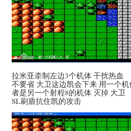
拉米亚牵制左边3个机体 干扰热血
不要省 大卫这边凯会下来 用一个机
者是另一个射程8的机体 灭掉 大卫
SL刷盾抗住凯的攻击