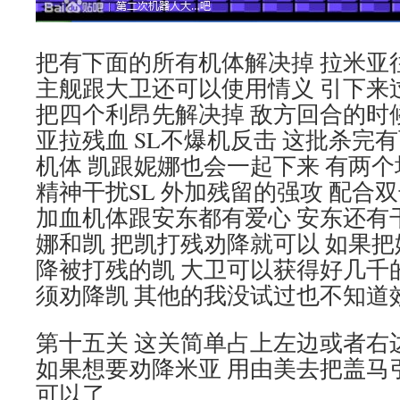
把有下面的所有机体解决掉 拉米亚往
主舰跟大卫还可以使用情义 引下来过
把四个利昂先解决掉 敌方回合的时
亚拉残血 SL不爆机反击 这批杀完
机体 凯跟妮娜也会一起下来 有两
精神干扰SL 外加残留的强攻 配合
加血机体跟安东都有爱心 安东还有干
娜和凯 把凯打残劝降就可以 如果把
降被打残的凯 大卫可以获得好几千
须劝降凯 其他的我没试过也不知道效
第十五关 这关简单占上左边或者右
如果想要劝降米亚 用由美去把盖马
可以了