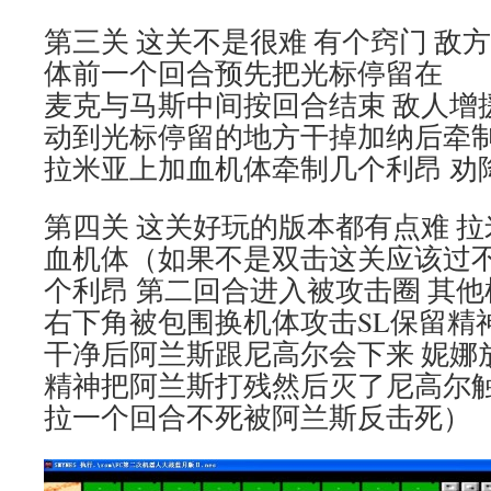
第三关 这关不是很难 有个窍门 敌
体前一个回合预先把光标停留在
麦克与马斯中间按回合结束 敌人增
动到光标停留的地方干掉加纳后牵制
拉米亚上加血机体牵制几个利昂 劝
第四关 这关好玩的版本都有点难 
血机体（如果不是双击这关应该过不
个利昂 第二回合进入被攻击圈 其
右下角被包围换机体攻击SL保留精
干净后阿兰斯跟尼高尔会下来 妮娜放
精神把阿兰斯打残然后灭了尼高尔
拉一个回合不死被阿兰斯反击死）