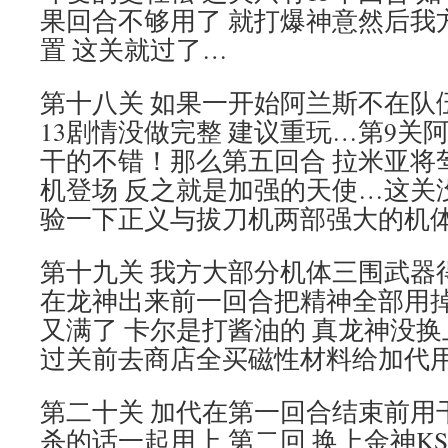
果回合不够用了 就打爆神意然后我
置 这关就过了…
第十八关 如果一开始阿兰斯不在队
13剧情没做完整 建议重玩…第9关阿
干的不错！那么第五回合 拉米亚将
机登场 反之就是加强的天使…这关
验一下正义与拔刀机两部强大的机
第十九关 我方大部分机体三围武器
在龙神出来前一回合把精神全部用掉
又满了 卡尔是打酱油的 真龙神没
过关前去商店全买磁性材料给加代
第二十关 加代在第一回合结束前用
杀的话一起用上 第二回 换上金神KS