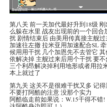
第八关 前一关加代最好升到18级 
么躲在水里 战友出现前的一个回合
扰 剧情结束后 由美用传真接主舰过
加速往左撤 拉米亚用加速配合SL 
候用用干扰 几个加恩先不去管它 
依解决掉 主舰过来后用个干扰 要不
三个利昂解决掉利用地形或者用拉
本上就过了
第九关 这关不是很难干扰又多 记得
不要打阿酷的注意 没那个实力
阿酷临走前如果说：W.15干得不错
达阿酷身边即可！）