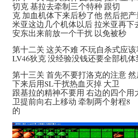
切克 基拉去牵制三个特种 跟切
克 加血机体下来后秒了他 然后把产
米亚这边几个机体以后 拉米亚再下
安东出来前放一个干扰 以免被秒
第十二关 这关不难 不玩自杀式应该
LV46狄克 没经验没钱还要全部机
第十三关 首先不要打洛克的注意 
下来后用SL干扰热血灭掉 大卫
跟基拉的精神不要用 右边的四个用
卫提前向右上移动 牵制两个射程8
的