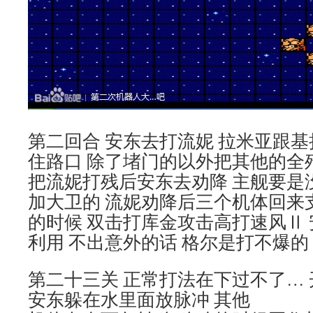
第二回合 安东去打流妮 拉米亚跟基
住路口 除了堵门的以外把其他的全
把流妮打残后安东去劝降 主舰要是
加大卫的 流妮劝降后三个机体回来
的时候 双击打库金攻击高打速风Ⅱ 
利用 不出意外的话 格尔是打不爆的
第二十三关 正常打法在下过不了…
安东躲在水里面放脉冲 其他