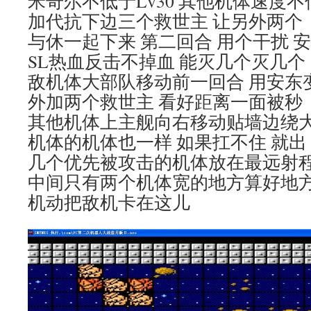
米奇尔不低于Lv30 其他机体速度不低
加代抗下边三个救世主 让另外两个
与休一起下来 第二回合 用个干扰 
SL热血反击不掉血 能灭几个灭几个
敌机体大部队移动前一回合 用安东
外加两个救世主 看好距离一面被秒
其他机体上主舰向右移动贴墙边绕大
机体的机体也一样 如果扛不住 就出
几个优先被攻击的机体放在最远射程
中间只有两个机体宽的地方算好地
机动把敌机卡在这儿