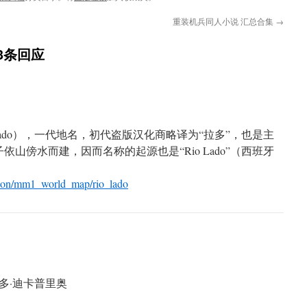
重装机兵同人小说 汇总合集
→
3条回应
Lado），一代地名，初代盗版汉化商略译为“拉多”，也是主
山傍水而建，因而名称的起源也是“Rio Lado”（西班牙
tion/mm1_world_map/rio_lado
纳多·迪卡普里奥