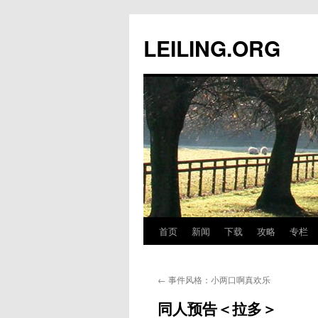
跳
至
LEILING.ORG
正
文
首页
新闻
下载
攻略
专栏
←
事件风格：小两口啊真欢乐
同人预告＜拉多＞