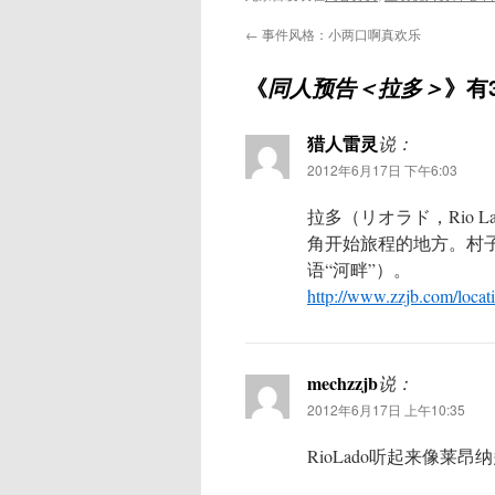
←
事件风格：小两口啊真欢乐
《
》有
同人预告＜拉多＞
猎人雷灵
说：
2012年6月17日 下午6:03
拉多（リオラド，Rio 
角开始旅程的地方。村子依
语“河畔”）。
http://www.zzjb.com/loca
mechzzjb
说：
2012年6月17日 上午10:35
RioLado听起来像莱昂