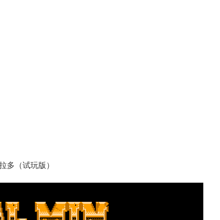
拉多（试玩版）