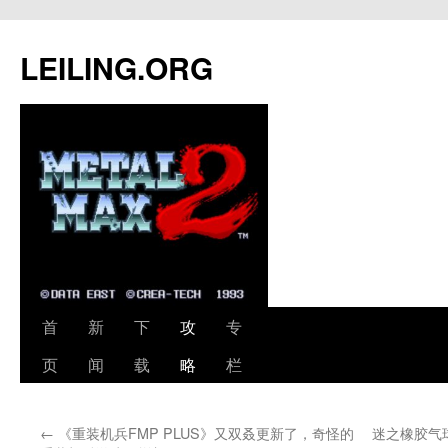
跳
至
LEILING.ORG
正
文
首
新
下
攻
专
页
闻
载
略
栏
←
《重装机兵FMP PLUS》又双叒更新了，奇怪的
迷之橡胶气