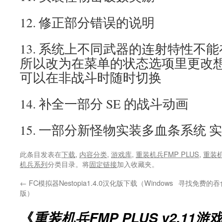
12. 修正部分错误的说明
13. 系统上不同武器的连射特性不
所以改为在菜单的状态选项里更改
可以在非战斗时随时切换
14. 补全一部分 SE 的战斗动画
15. 一部分新怪物实装多血条系统 
此条目发表在
下载
,
内容分类
,
游戏库
,
重装机兵FMP PLUS
,
重装机兵
机兵系列
分类目录。将
固定链接
加入收藏夹。
←
FC模拟器Nestopia1.4.0汉化版下载（Windows
寻找免费的吞
版）
《
重装机兵FMP PLUS v2.11游