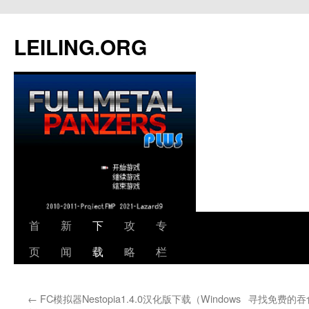
跳
至
LEILING.ORG
正
文
首
新
下
攻
专
页
闻
载
略
栏
←
FC模拟器Nestopia1.4.0汉化版下载（Windows
寻找免费的吞