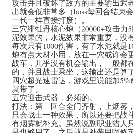
攻击并且破坏了敌方的主要输出武
出就会低非常多（boss每回合结束
一代一样直接打废）。
三穴绯牡丹核心炮（20000+攻击
泥效果的，水泥效果非常重要，没
每次只有1000伤害，有了水泥就是1
炮有点大材小用，放在一穴或许会
战车，几乎没有机会输出，一般都
的，并且战士乘坐，这输出还是算
四穴超光速雷达，游戏里说能加5%
就带了。
五穴迎击武器，必须的。
打法：第一回合全门齐射，上烟雾
只会战士一种效果，所以还要把战
有烟雾就补充。虽然说副职业猎人只
是也够用了。之后就是补装甲啊修