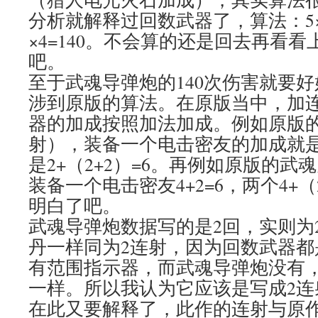
分析就解释过回数武器了，算法：5×（
×4=140。不会算的还是回去再看
吧。
至于武魂导弹炮的140次伤害就要
涉到原版的算法。在原版当中，加
器的加成按照加法加成。例如原版的
射），装备一个电击密友的加成就是2
是2+（2+2）=6。再例如原版的武
装备一个电击密友4+2=6，两个4+（
明白了吧。
武魂导弹炮数据写的是2回，实则为
丹一样同为2连射，因为回数武器都
有范围指示器，而武魂导弹炮没有
一样。所以我认为它应该是写成2连
在此又要解释了，此作的连射与原