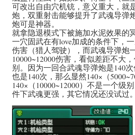
可改出自由穴机铳，意义重大，就
炮，双重射击能够提升了武魂导弹
炮可是神器。
就拿隐退模式下被施加水泥效果的
一穴固武在有love加成的条件下，一次能
伤害（猎人驾驶），而武魂导弹炮
10000~12000伤害，看似差距不
别。因为一回合武魂导弹炮是140
也是140次，那么显然140×（5000~7
140×（10000~12000）不是一
件下武魂更强，其它情况还没试过