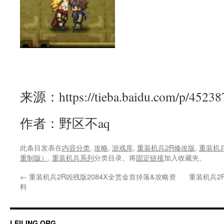
来源：https://tieba.baidu.com/p/45238
作者：野区不aq
此条目发表在
内容分类
,
攻略
,
游戏库
,
重装机兵2R修改版
,
重装机
重制版）
,
重装机兵系列
分类目录。将
固定链接
加入收藏夹。
←
重装机兵2R凶残版2084X全赏金首掉落&攻略资
重装机兵2
料
LEILING.ORG