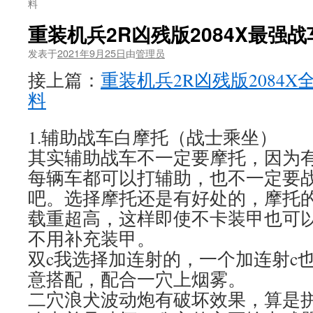
料
重装机兵2R凶残版2084X最强
发表于
2021年9月25日
由
管理员
接上篇：
重装机兵2R凶残版2084
料
1.辅助战车白摩托（战士乘坐）
其实辅助战车不一定要摩托，因为
每辆车都可以打辅助，也不一定要战
吧。选择摩托还是有好处的，摩托
载重超高，这样即使不卡装甲也可以在
不用补充装甲。
双c我选择加连射的，一个加连射c
意搭配，配合一穴上烟雾。
二穴浪犬波动炮有破坏效果，算是