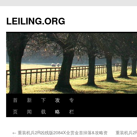
跳
至
LEILING.ORG
正
文
首
新
下
攻
专
页
闻
载
略
栏
←
重装机兵2R凶残版2084X全赏金首掉落&攻略资
重装机兵2