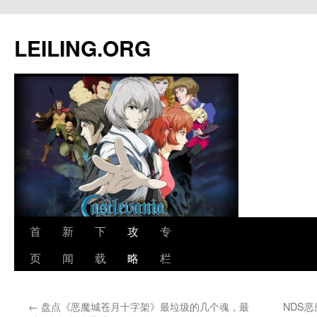
跳
至
LEILING.ORG
正
文
首
新
下
攻
专
页
闻
载
略
栏
←
盘点《恶魔城苍月十字架》最垃圾的几个魂，最
NDS