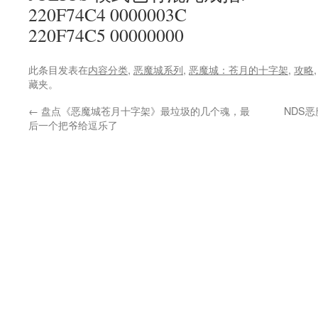
220F74C4 0000003C
220F74C5 00000000
此条目发表在
内容分类
,
恶魔城系列
,
恶魔城：苍月的十字架
,
攻略
藏夹。
←
盘点《恶魔城苍月十字架》最垃圾的几个魂，最
NDS
后一个把爷给逗乐了