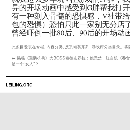
异的开场动画中感受到G胖帮我打
有一种刻入骨髓的恐惧感，V社带
包的恐惧）恐怕只此一家别无分店
曾经吓倒一批80后、90后的开场动
此条目发表在
专栏
,
内容分类
,
反恐精英系列
,
游戏库
分类目录。将
←
揭秘《重装机兵》大BOSS泰德布罗拉：他竟然
红白机《吞食
是一个“女人”？
LEILING.ORG