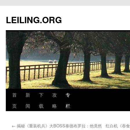
跳
至
LEILING.ORG
正
文
首
新
下
攻
专
页
闻
载
略
栏
←
揭秘《重装机兵》大BOSS泰德布罗拉：他竟然
红白机《吞食