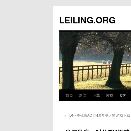
跳
至
LEILING.ORG
正
文
首页
新闻
下载
攻略
专栏
←
DNF单机版ACT14.0希望之光 游戏下载