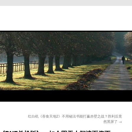
红白机《吞食天地2》不用秘法书能打赢赤壁之战？胜利后竟
然黑屏了
→