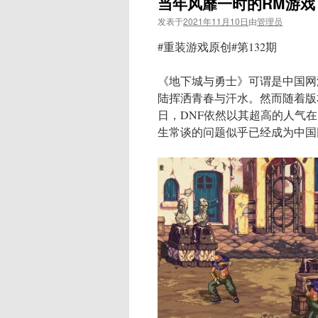
当年风靡一时的RM游戏
发表于
2021年11月10日
由
管理员
#重装游戏原创#第132期
《地下城与勇士》可谓是中国网
陆挥洒青春与汗水。然而随着版
日，DNF依然以其超高的人气在
生常谈的问题似乎已经成为中国