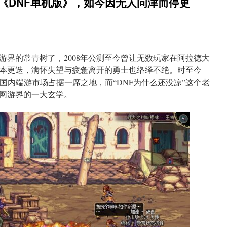
《DNF单机版》，如今因无人问津而停更
游界的常青树了，2008年公测至今曾让无数玩家在阿拉德大
本更迭，满怀失望与疲惫离开的勇士也络绎不绝。时至今
国内端游市场占据一席之地，而“DNF为什么还没凉”这个老
网游界的一大玄学。