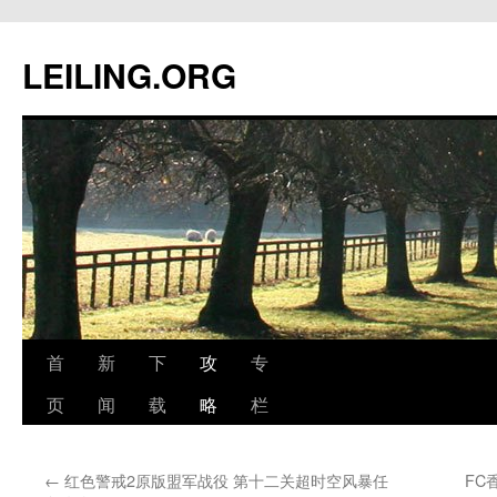
跳
至
LEILING.ORG
正
文
首
新
下
攻
专
页
闻
载
略
栏
←
红色警戒2原版盟军战役 第十二关超时空风暴任
FC