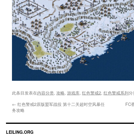
此条目发表在
内容分类
,
攻略
,
游戏库
,
红色警戒2
,
红色警戒系列
分
←
红色警戒2原版盟军战役 第十二关超时空风暴任
FC
务攻略
LEILING.ORG