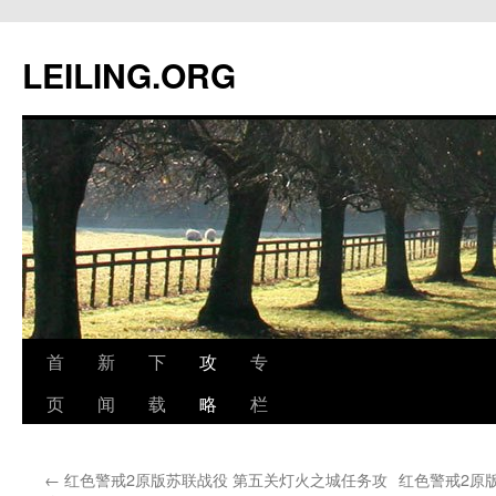
跳
至
LEILING.ORG
正
文
首
新
下
攻
专
页
闻
载
略
栏
←
红色警戒2原版苏联战役 第五关灯火之城任务攻
红色警戒2原