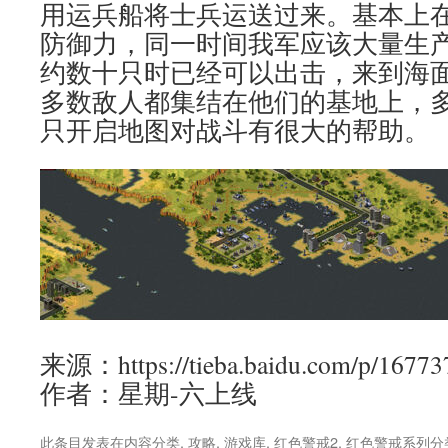
用运兵船将士兵运送过来。基本上
防御力，同一时间我军应该大量生
约数十只时已经可以出击，来到海
多数敌人都集结在他们的基地上，
只开启地图对战斗有很大的帮助。
来源：https://tieba.baidu.com/p/16773
作者：星期-六上线
此条目发表在
内容分类
,
攻略
,
游戏库
,
红色警戒2
,
红色警戒系列
分