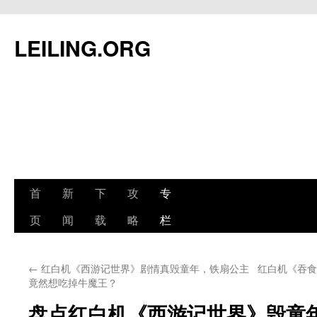
跳
至
LEILING.ORG
正
文
首
新
下
攻
专
页
闻
载
略
栏
←
红白机《西游记世界》剧情真毁童年，铁扇公主
红白机《吞食
竟然想吃掉牛魔王？
盘点红白机《西游记世界》毁童