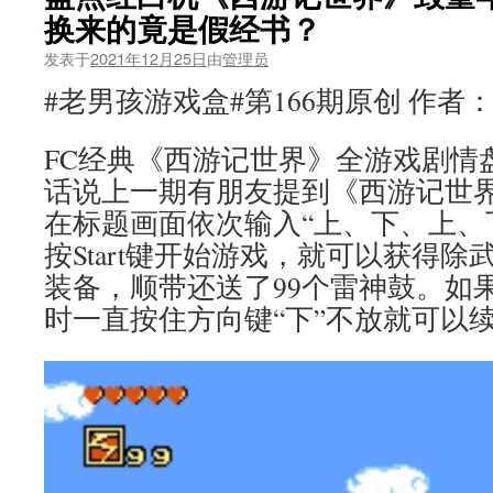
换来的竟是假经书？
发表于
2021年12月25日
由
管理员
#老男孩游戏盒#第166期原创 作者
FC经典《西游记世界》全游戏剧情
话说上一期有朋友提到《西游记世
在标题画面依次输入“上、下、上、
按Start键开始游戏，就可以获得
装备，顺带还送了99个雷神鼓。如
时一直按住方向键“下”不放就可以