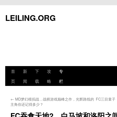
跳
至
LEILING.ORG
正
文
首
新
下
攻
专
页
闻
载
略
栏
←
MD梦幻模拟战，战棋游戏巅峰之作，光辉路线的
FC三目童
主角你还记得多少？
FC吞食天地2，白马坡和洛阳之