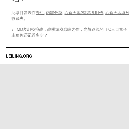
此条目发表在
专栏
,
内容分类
,
吞食天地2诸葛孔明传
,
吞食天地系
收藏夹。
←
MD梦幻模拟战，战棋游戏巅峰之作，光辉路线的
FC三目童
主角你还记得多少？
LEILING.ORG