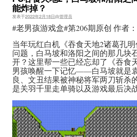
能炸掉？
发表于
2022年2月18日
由
管理员
#老男孩游戏盒#第206期原创 作者
当年玩红白机《吞食天地2诸葛孔明
问题，白马坡和洛阳之间的那几块
开？这里帮一些已经忘却了《吞食天
男孩唤醒一下记忆——白马坡就是
良、文丑结果被神秘将军两刀斩杀
是关羽千里走单骑以及游戏最后决