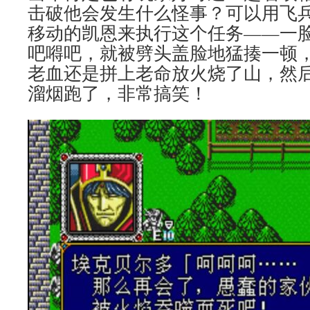
击破他会发生什么怪事？可以用飞
移动的凯恩来执行这个任务——一
吧嘚吧，就被劈头盖脸地猛揍一顿
老血还是拼上老命放火烧了山，然
溜烟跑了，非常搞笑！