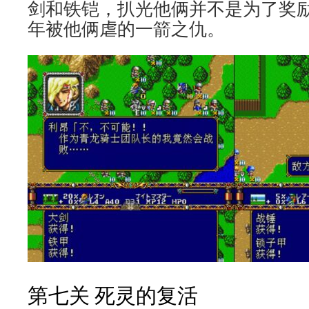
剑和铁铠，扒光他俩并不是为了奖
年被他俩虐的一箭之仇。
第七关 死灵的复活