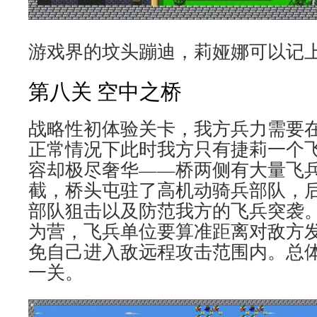
游戏界的坟头蹦迪，莉娅娜可以记
第八关 空中之桥
战略性初体验关卡，我方兵力需要
正常情况下此时我方只有捷莉一个
容却极尽奢华——桥两侧有大量飞
截，桥头屯驻了高机动骑兵部队，
部队狙击以及防范我方的飞兵突袭
为营，飞兵单位要算准距离对敌方
免自己进入敌远程攻击范围内。总
一关。