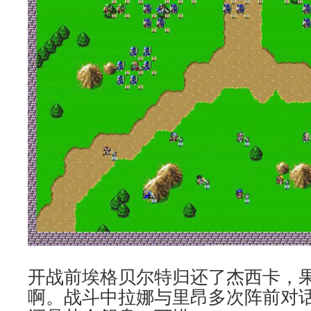
开战前埃格贝尔特归还了杰西卡，
啊。战斗中拉娜与里昂多次阵前对