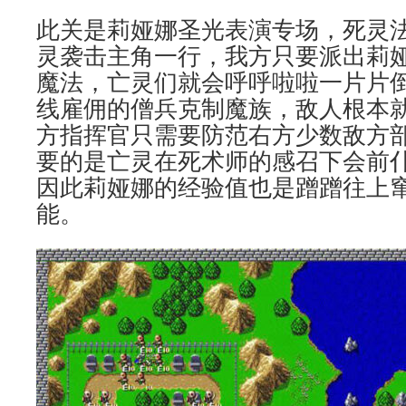
此关是莉娅娜圣光表演专场，死灵
灵袭击主角一行，我方只要派出莉
魔法，亡灵们就会呼呼啦啦一片片
线雇佣的僧兵克制魔族，敌人根本
方指挥官只需要防范右方少数敌方
要的是亡灵在死术师的感召下会前
因此莉娅娜的经验值也是蹭蹭往上
能。