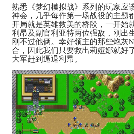
熟悉《梦幻模拟战》系列的玩家应
神会，几乎每作第一场战役的主题都
开局就是英雄救美的桥段，一开始
利昂及副官利亚特两位强敌，刚出
刚不过他俩。幸好领主的那些炮灰N
合，因此我们只要救出莉娅娜就好
大军赶到逼退利昂。