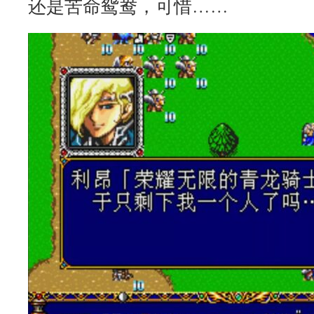
还是苦命鸳鸯，可惜……