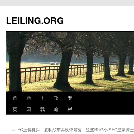
跳
至
LEILING.ORG
正
文
首
新
下
攻
专
页
闻
载
略
栏
←
FC重装机兵，复制战车卖铁弹暴富，这些BUG小
SFC皇家骑