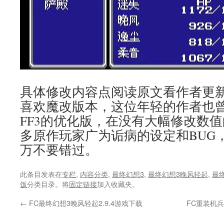
具体修改内容点阅读原文看作者更
喜欢魔改版本，这位年轻的作者也曾做
FF3的优化版，在没有大幅修改数
多原作玩家广为诟病的设定和BUG
万不要错过。
此条目发表在
专栏
,
内容分类
,
最终幻想3
,
最终幻想3晚风轻起
,
最
饭
分类目录。将
固定链接
加入收藏夹。
←
FC最终幻想3晚风轻起2.9.4游戏下载
FC重装机兵