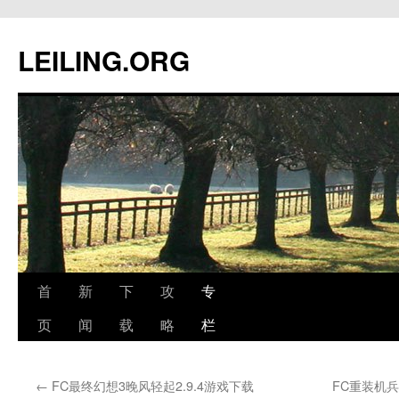
跳
至
LEILING.ORG
正
文
首
新
下
攻
专
页
闻
载
略
栏
←
FC最终幻想3晚风轻起2.9.4游戏下载
FC重装机兵