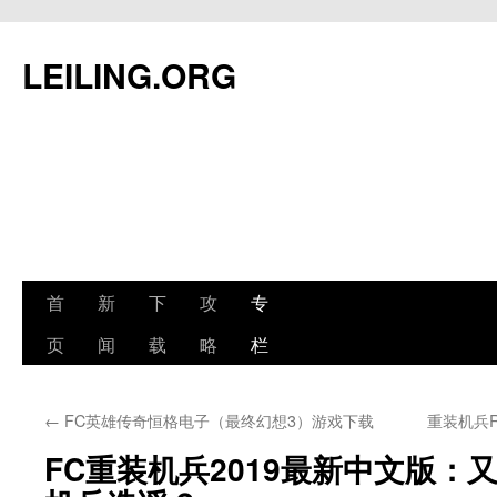
跳
至
LEILING.ORG
正
文
首
新
下
攻
专
页
闻
载
略
栏
←
FC英雄传奇恒格电子（最终幻想3）游戏下载
重装机兵R
FC重装机兵2019最新中文版：