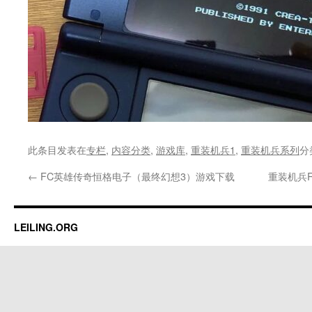
此条目发表在
专栏
,
内容分类
,
游戏库
,
重装机兵1
,
重装机兵系列
分
←
FC英雄传奇恒格电子（最终幻想3）游戏下载
重装机兵R
LEILING.ORG