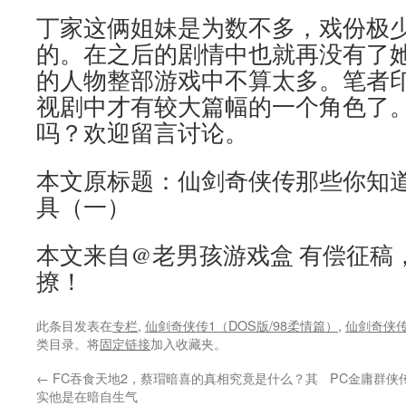
丁家这俩姐妹是为数不多，戏份极
的。在之后的剧情中也就再没有了
的人物整部游戏中不算太多。笔者
视剧中才有较大篇幅的一个角色了
吗？欢迎留言讨论。
本文原标题：仙剑奇侠传那些你知
具（一）
本文来自@老男孩游戏盒 有偿征稿
撩！
此条目发表在
专栏
,
仙剑奇侠传1（DOS版/98柔情篇）
,
仙剑奇侠
类目录。将
固定链接
加入收藏夹。
←
FC吞食天地2，蔡瑁暗喜的真相究竟是什么？其
PC金庸群侠
实他是在暗自生气