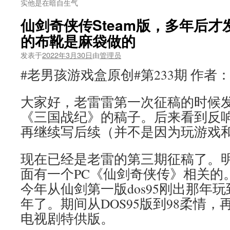
实他是在暗自生气
仙剑奇侠传Steam版，多年后
的布靴是麻袋做的
发表于
2022年3月30日
由
管理员
#老男孩游戏盒原创#第233期 作者
大家好，老雷雷第一次征稿的时候
《三国战纪》的稿子。后来看到反
再继续写后续（并不是因为玩游戏
现在已经是老雷的第三期征稿了。
面有一个PC《仙剑奇侠传》相关的
今年从仙剑第一版dos95刚出那年玩
年了。期间从DOS95版到98柔情
电视剧特供版。