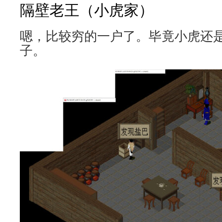
隔壁老王（小虎家）
嗯，比较穷的一户了。毕竟小虎还
子。