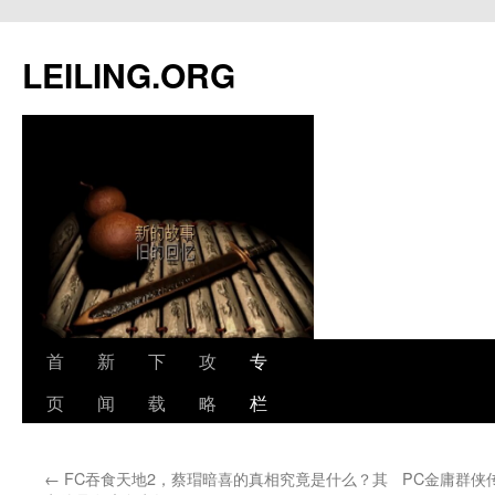
跳
至
LEILING.ORG
正
文
首
新
下
攻
专
页
闻
载
略
栏
←
FC吞食天地2，蔡瑁暗喜的真相究竟是什么？其
PC金庸群侠