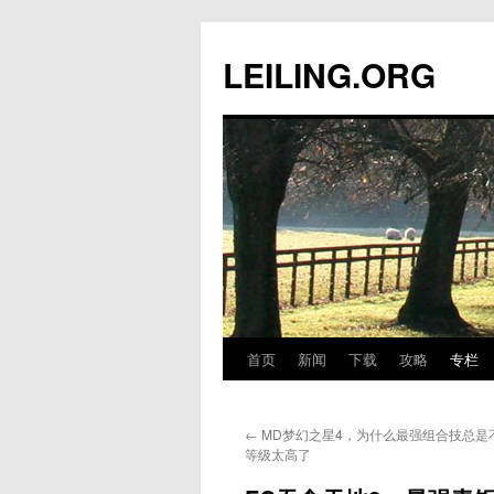
跳
至
LEILING.ORG
正
文
首页
新闻
下载
攻略
专栏
←
MD梦幻之星4，为什么最强组合技总是
等级太高了