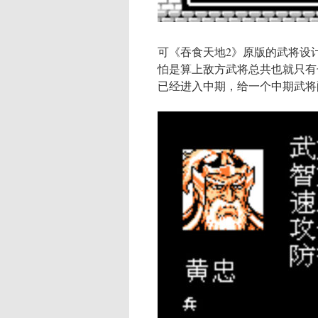
可《吞食天地2》原版的武将设
怕是算上敌方武将总共也就只有
已经进入中期，给一个中期武将