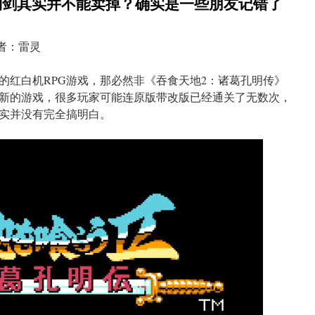
铜剑其实并不能卖掉？确实是一些朋友记错了
作者：雷灵
爆的红白机RPG游戏，那必然非《吞食天地2：诸葛孔明传》
新的游戏，很多玩家可能连原版带改版已经通关了无数次，
实并没有完全搞明白。