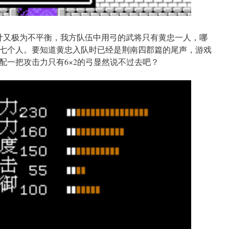
计又极为不平衡，我方队伍中用弓的武将只有黄忠一人，哪
七个人。要知道黄忠入队时已经是荆南四郡篇的尾声，游戏
配一把攻击力只有6×2的弓显然说不过去吧？