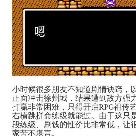
小时候很多朋友不知道剧情诀窍，
正面冲击徐州城，结果遭到敌方强
打赢非常困难，只得开启RPG祖传
右横跳拼命练级就能过。由于这只
段练级、刷钱的性价比非常低，让
家苦不堪言。