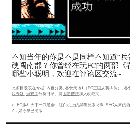
不知当年的你是不是同样不知道“兵
硬闯南郡？你曾经在玩FC的两部《
哪些小聪明，欢迎在评论区交流~
此条目发表在
专栏
,
内容分类
,
吞食天地1（FC三国志英杰传）
,
吞
戏专题
,
游戏库
分类目录。将
固定链接
加入收藏夹。
←
FC激斗天下一武道会，红白机上的黑科技版龙珠
SFC风来的西
Z，如今早已绝版