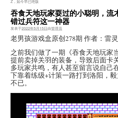
Z，如今早已绝版
吞食天地玩家耍过的小聪明，流
错过兵符这一神器
发表于
2022年5月15日
由
管理员
老男孩游戏盒原创278期 作者：雷
之前我们做了一期《吞食天地玩家
提前卖掉关羽的装备，导致后面卡
多玩家共鸣，有人甚至留言说自己
下靠着练级+计策一路打到洛阳，
不已。