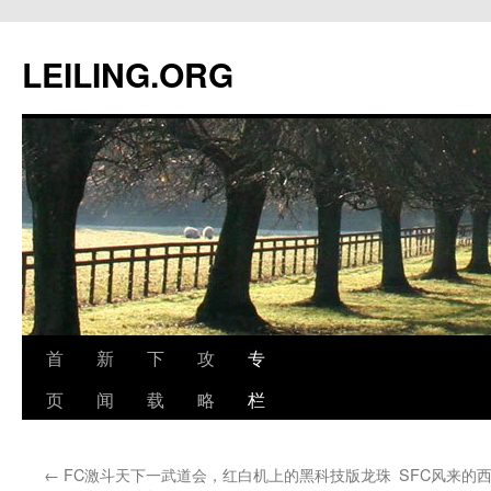
跳
至
LEILING.ORG
正
文
首
新
下
攻
专
页
闻
载
略
栏
←
FC激斗天下一武道会，红白机上的黑科技版龙珠
SFC风来的西