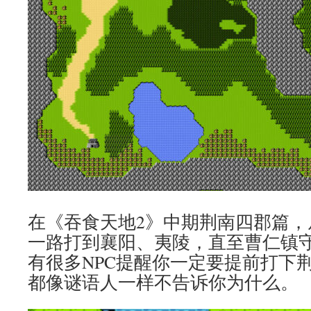
在《吞食天地2》中期荆南四郡篇，
一路打到襄阳、夷陵，直至曹仁镇
有很多NPC提醒你一定要提前打下
都像谜语人一样不告诉你为什么。