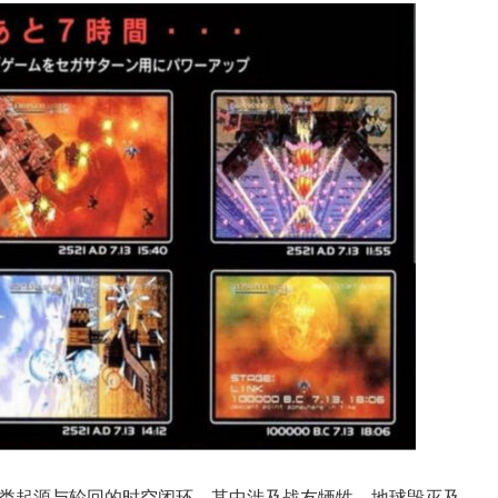
类起源与轮回的时空闭环，其中涉及战友牺牲、地球毁灭及