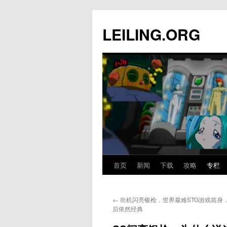
跳
至
LEILING.ORG
正
文
首页
新闻
下载
攻略
专栏
←
街机闪亮银枪，世界最难STG游戏前身，
后依然经典