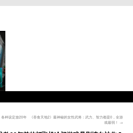
各种设定放20年
《吞食天地2》最神秘的女性武将：武力、智力都是0，全游
戏最弱！
→