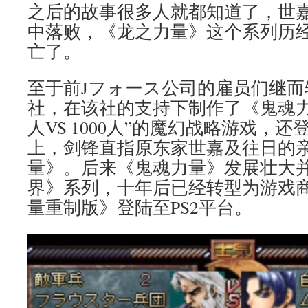
之后的故事很多人就都知道了，世嘉
中落败，《龙之力量》这个系列历
亡了。
至于前Jフォース公司的雇员们继而转投了I
社，在该社的支持下制作了《鬼魂力量
人VS 1000人”的魔幻战略游戏，还
上，剑锋直指原东家世嘉及往日的
量》。后来《鬼魂力量》发展壮大
界》系列，十年后已经转型为游戏
量重制版》登陆至PS2平台。