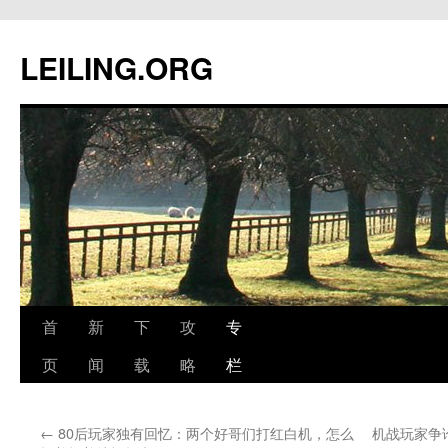
跳
至
LEILING.ORG
正
文
首
新
下
攻
专
页
闻
载
略
栏
←
80后玩家独有回忆：两个好哥们打红白机，怎么
机战玩家争