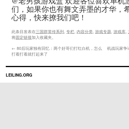
@老男孩游戏盒 欢迎各位喜欢单机
们，如果你也有舞文弄墨的才华，
心得，快来撩我们吧！
此条目发表在
三国群英传系列
,
专栏
,
内容分类
,
游戏专题
,
游戏库
,
将
固定链接
加入收藏夹。
←
80后玩家独有回忆：两个好哥们打红白机，怎么
机战玩家争
打着打着就打起来了
LEILING.ORG