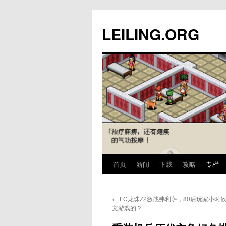
跳
至
LEILING.ORG
正
文
首页
新闻
下载
攻略
专栏
←
FC龙珠Z2激战弗利萨，80后玩家小时
文游戏的？