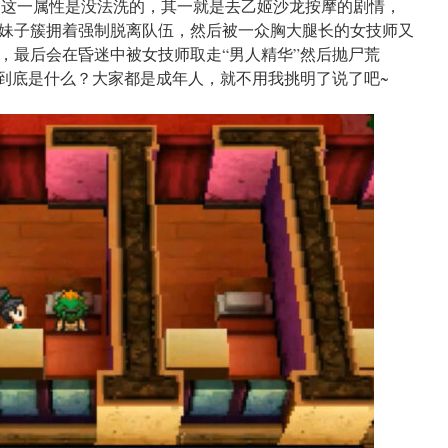
的这一属性是没法洗的，其一就是去乙姬沙龙按摩的剧情，
妹子簇拥着强制脱离队伍，然后被一众胸大腿长的女技师又
，最后会在昏迷中被女技师取走“男人精华”然后抛尸荒
”到底是什么？大家都是成年人，就不用我挑明了说了吧~