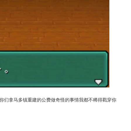
你们拿马多镇重建的公费做奇怪的事情我都不稀得戳穿你