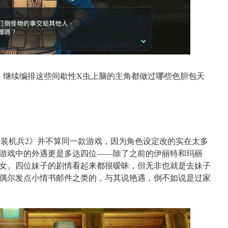
》继续编排这些间歇性X虫上脑的主角都做过哪些色胆包天
重装机兵2》并不算同一款游戏，因为角色设定改的实在太多
游戏中的外遇更是多达四位——除了之前的伊丽特和玛丽
女。四位妹子的剧情看起来都很暧昧，但无非也就是去妹子
偶尔发点小情书邮件之类的，与其说艳遇，倒不如说是过家