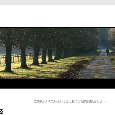
重装机兵FR二周目开始世纪箱子开启周目以及地点
→
径