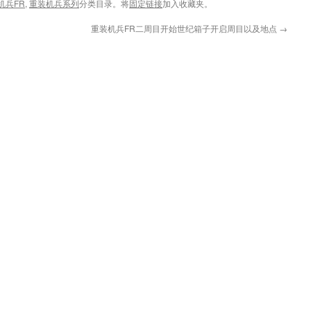
机兵FR
,
重装机兵系列
分类目录。将
固定链接
加入收藏夹。
重装机兵FR二周目开始世纪箱子开启周目以及地点
→