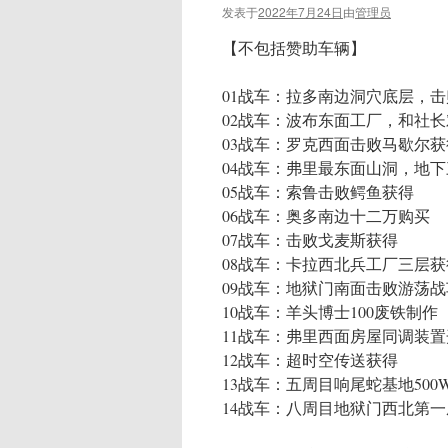
发表于
2022年7月24日
由
管理员
【不包括赞助车辆】
01战车：拉多南边洞穴底层，
02战车：波布东面工厂，和社
03战车：罗克西面击败马歇尔获
04战车：弗里最东面山洞，地
05战车：索鲁击败鳄鱼获得
06战车：奥多南边十二万购买
07战车：击败戈麦斯获得
08战车：卡拉西北兵工厂三层获
09战车：地狱门南面击败游荡
10战车：羊头博士100废铁制
11战车：弗里西面房屋同调装
12战车：超时空传送获得
13战车：五周目响尾蛇基地500
14战车：八周目地狱门西北第