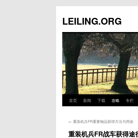
跳
至
LEILING.ORG
正
文
首页
新闻
下载
攻略
专栏
←
重装机兵FR重要物品获得方法与用途
重装机兵FR战车获得途