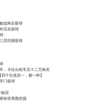
击败战狗后获得
长对话后获得
得
下三层挖掘获得
得
战车，卡拉出租车店十二万购买
作【四个任选其一，都一样】
置开门获得
W购买
一座铁塔周围挖掘