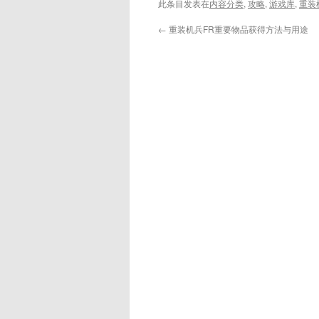
此条目发表在
内容分类
,
攻略
,
游戏库
,
重装
←
重装机兵FR重要物品获得方法与用途