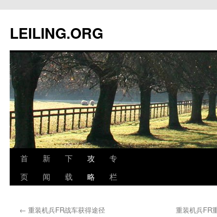
跳
至
LEILING.ORG
正
文
首
新
下
攻
专
页
闻
载
略
栏
←
重装机兵FR战车获得途径
重装机兵FR