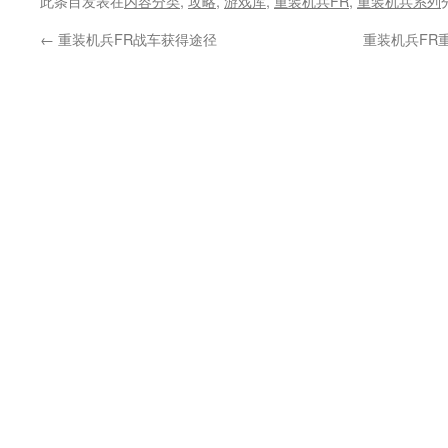
此条目发表在
内容分类
,
攻略
,
游戏库
,
重装机兵FR
,
重装机兵系列
←
重装机兵FR战车获得途径
重装机兵FR