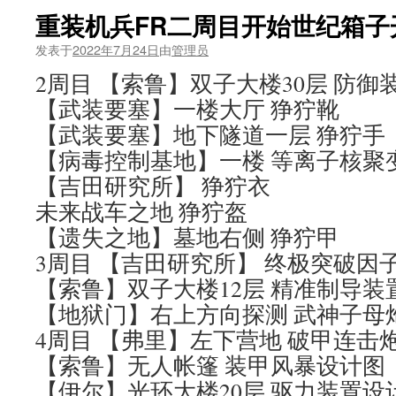
重装机兵FR二周目开始世纪箱子
发表于
2022年7月24日
由
管理员
2周目 【索鲁】双子大楼30层 防御
【武装要塞】一楼大厅 狰狞靴
【武装要塞】地下隧道一层 狰狞手
【病毒控制基地】一楼 等离子核聚
【吉田研究所】 狰狞衣
未来战车之地 狰狞盔
【遗失之地】墓地右侧 狰狞甲
3周目 【吉田研究所】 终极突破因
【索鲁】双子大楼12层 精准制导装
【地狱门】右上方向探测 武神子母
4周目 【弗里】左下营地 破甲连击
【索鲁】无人帐篷 装甲风暴设计图
【伊尔】光环大楼20层 驱力装置设