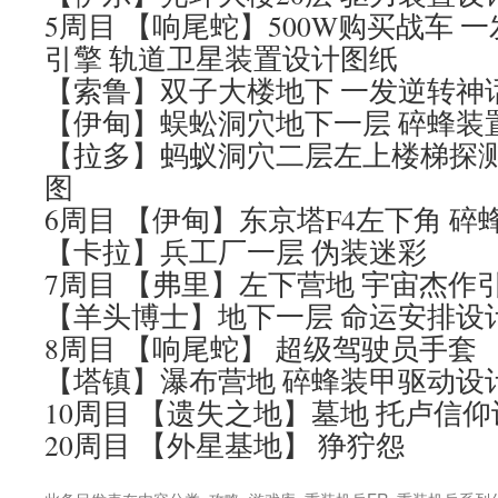
5周目 【响尾蛇】500W购买战车 
引擎 轨道卫星装置设计图纸
【索鲁】双子大楼地下 一发逆转神
【伊甸】蜈蚣洞穴地下一层 碎蜂装
【拉多】蚂蚁洞穴二层左上楼梯探测
图
6周目 【伊甸】东京塔F4左下角 
【卡拉】兵工厂一层 伪装迷彩
7周目 【弗里】左下营地 宇宙杰作
【羊头博士】地下一层 命运安排设
8周目 【响尾蛇】 超级驾驶员手套
【塔镇】瀑布营地 碎蜂装甲驱动设
10周目 【遗失之地】墓地 托卢信
20周目 【外星基地】 狰狞怨