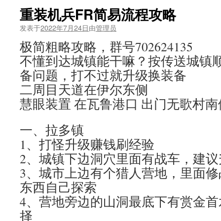
重装机兵FR简易流程攻略
发表于
2022年7月24日
由
管理员
极简粗略攻略，群号702624135
不懂到达城镇能干嘛？按传送城镇
备问题，打不过就升级换装备
二周目天道在伊尔东侧
慧眼装置 在瓦鲁港口 出门无歌村
一、拉多镇
1、打怪升级赚钱刷经验
2、城镇下边洞穴里面有战车，建议
3、城市上边有个猎人营地，里面修
东西自己探索
4、营地旁边的山洞最底下有赏金首
择