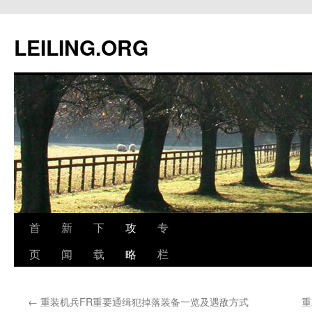
跳
至
LEILING.ORG
正
文
首
新
下
攻
专
页
闻
载
略
栏
←
重装机兵FR重要通缉犯掉落装备一览及遇敌方式
重