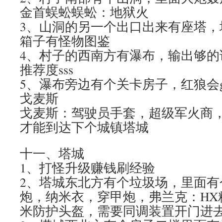
金首蜈蚣蜈蚣：地狱火
3、山洞的另一个出口出来有座塔，
箱子有怪物图鉴
4、村子的西南方有瀑布，输出够的
推荐度sss
5、瀑布旁边有个关卡房子，红狼会
戈麦斯
戈麦斯：驾驶员手套，超级军火商
才能到达下个城镇塔城
十一、塔城
1、打怪升级赚钱刷经验
2、塔城东北方有个垃圾场，里面有
炮，纳米衣，穿甲炮，弗兰克：HX
米防护头盔，需要同调装置开门进