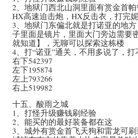
2、地狱门西北山洞里面有赏金首帕
HX高速迫击炮，HX反击衣，打完
3、地狱门东偏北就是打诺亚的地方
子里面是镜片，里面大门旁边需要
就知道】，无聊可以探索这栋楼
4、打“诺亚”通关，不用多说了，
右下542397
左下195874
左上793266
右上519982
十五、酸雨之城
1、打怪升级赚钱刷经验
2、能买的的最好装备都在这
3、城外有赏金首飞天狗和雷龙可刷