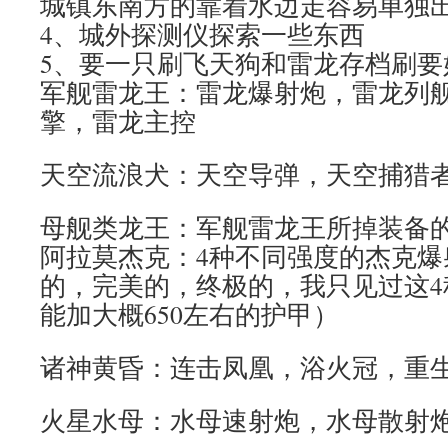
城镇东南方的靠着水边走容易单独
4、城外探测仪探索一些东西
5、要一只刷飞天狗和雷龙存档刷要
军舰雷龙王：雷龙爆射炮，雷龙列
擎，雷龙主控
天空流浪犬：天空导弹，天空捕猎
母舰类龙王：军舰雷龙王所掉装备
阿拉莫杰克：4种不同强度的杰克爆
的，完美的，终极的，我只见过这4
能加大概650左右的护甲）
诸神黄昏：连击凤凰，浴火冠，重
火星水母：水母速射炮，水母散射