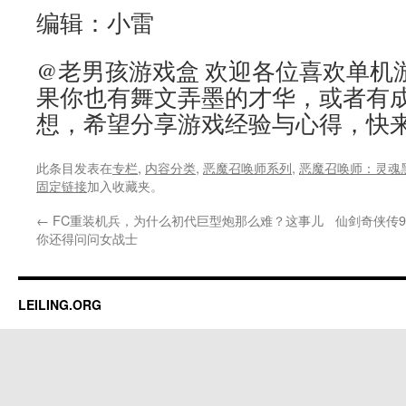
编辑：小雷
@老男孩游戏盒 欢迎各位喜欢单机
果你也有舞文弄墨的才华，或者有
想，希望分享游戏经验与心得，快
此条目发表在
专栏
,
内容分类
,
恶魔召唤师系列
,
恶魔召唤师：灵魂
固定链接
加入收藏夹。
←
FC重装机兵，为什么初代巨型炮那么难？这事儿
仙剑奇侠传
你还得问问女战士
LEILING.ORG