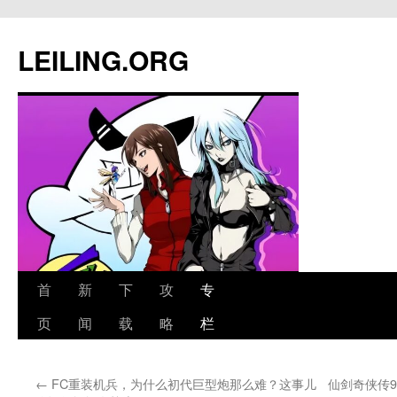
跳
至
LEILING.ORG
正
文
首
新
下
攻
专
页
闻
载
略
栏
←
FC重装机兵，为什么初代巨型炮那么难？这事儿
仙剑奇侠传