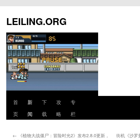
跳
至
LEILING.ORG
正
文
首
新
下
攻
专
页
闻
载
略
栏
←
《植物大战僵尸：冒险时光2》发布2.8.0更新，
街机《沙罗