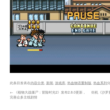
此条目发表在
内容分类
,
新闻
,
游戏库
,
热血物语重制版
,
热血系列
←
《植物大战僵尸：冒险时光2》发布2.8.0更新，
街机《沙罗
完善众多主线剧情