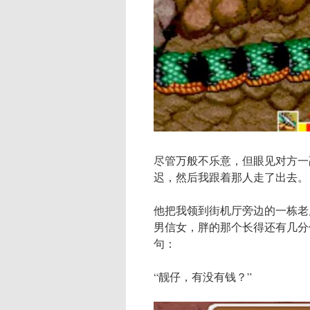
尽管万般不乐意，但眼见对方一
迟，然后我跟着那人走了出去。
他把我领到街机厅旁边的一栋老
男信女，胖的那个长得还有几分
句：
“靓仔，有没有钱？”