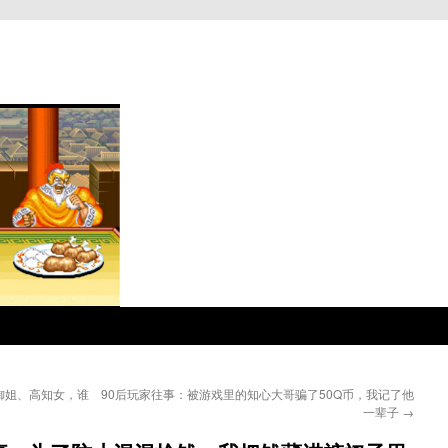
御姐、高知女，谁
90后玩家往事：被游戏里的知心大哥骗了50Q币，我记了他
一辈子
→