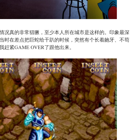
情况真的非常猖獗，至少本人所在城市是这样的。印象最深
当时在差点把巨蛇给干趴的时候，突然有个长着龅牙、不苟
赶紧GAME OVER了跟他出来。