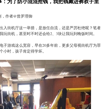
事：为了防小混混抢钱，我把钱藏进裤衩子里
创，作者@曾罗理御
出入街机厅这一举措，是放任自流，还是严厉杜绝呢？笔者
我玩街机，甚至时不时还会给2、3块让我玩到晚饭时间。
电子游戏这么宽容，早在20多年前，更多父母视街机厅为罪
个小时，孩子肯定得学坏。