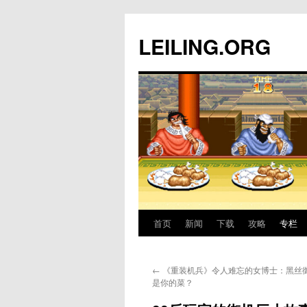
跳
至
LEILING.ORG
正
文
首页
新闻
下载
攻略
专栏
←
《重装机兵》令人难忘的女博士：黑丝
是你的菜？