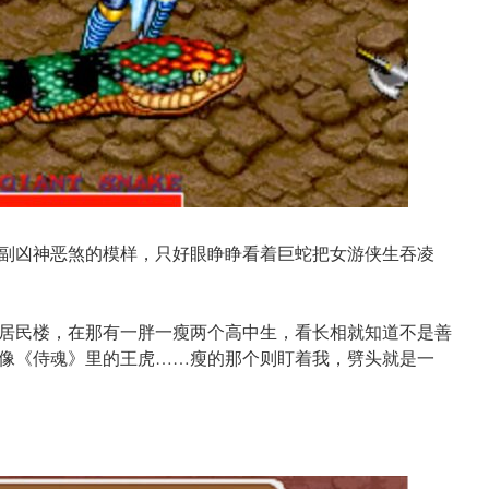
副凶神恶煞的模样，只好眼睁睁看着巨蛇把女游侠生吞凌
居民楼，在那有一胖一瘦两个高中生，看长相就知道不是善
像《侍魂》里的王虎……瘦的那个则盯着我，劈头就是一