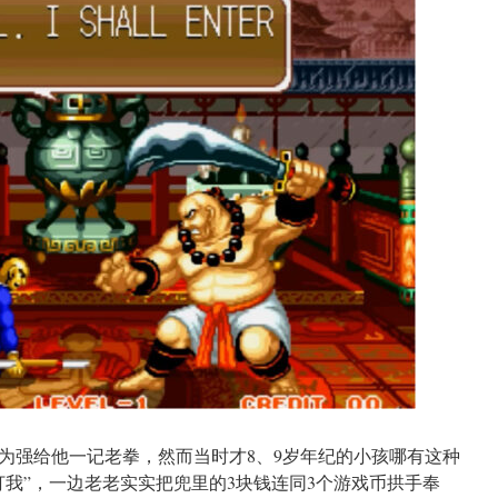
为强给他一记老拳，然而当时才8、9岁年纪的小孩哪有这种
打我”，一边老老实实把兜里的3块钱连同3个游戏币拱手奉