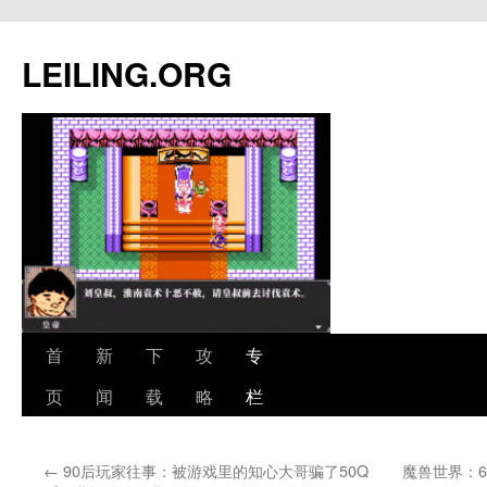
跳
至
LEILING.ORG
正
文
首
新
下
攻
专
页
闻
载
略
栏
←
90后玩家往事：被游戏里的知心大哥骗了50Q
魔兽世界：