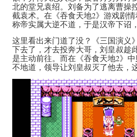
北的堂兄袁绍。刘备为了逃离曹操
截袁术。在《吞食天地2》游戏剧情
称帝实属大逆不道，于是汉帝下诏
这里看出来门道了没？《三国演义
下去了，才去投奔大哥，刘皇叔趁
是主动前往。而在《吞食天地2》中
不地道，领导让刘皇叔灭了他去，