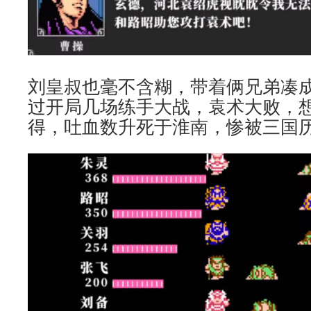
刘皇叔也毫不含糊，带着俩兄弟凑
过开局几场练手大战，袁术大败，
得，吐血数升死于淮南，惨被三国历