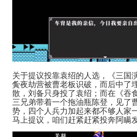
关于提议投靠袁绍的人选，《三国
夤夜劫营被曹老板识破，而后中了
散，刘备只身投了袁绍；而在《吞食
三兄弟带着一个拖油瓶陈登，见了曹老
势，四个人兵力加起来都不够人家
马上提议，咱们赶紧赶紧投奔阿瞒