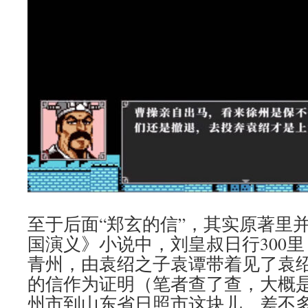
至于后面“郑玄的信”，其实原著里
国演义》小说中，刘皇叔日行300
青州，由袁绍之子袁谭带着见了袁
的信作为证明（笔者查了查，大概
州市到山东省日照市这块儿，差不多