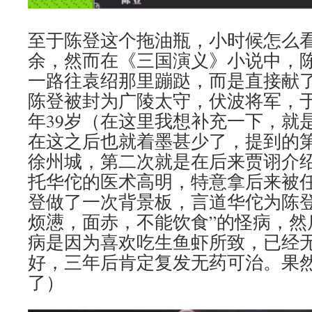
至于陈登这个拖油瓶，小时候怎么
余，然而在《三国演义》小说中，
一路往袁绍那里蹦跶，而是直接献
陈登被封为广陵太守，伏波将军，于
年39岁（在这里我想补充一下，就
在这之后也就着墨甚少了，提到的
徐州城，第二次就是在后来贾诩介
托华佗的医术高明，特意拿后来被
登做了一次背景板，言道华佗为陈登
烦懑，面赤，不能饮食”的怪病，然
病是因为喜欢吃生鱼虾所致，已经
好，三年后肯定复发无药可治。果然
了）