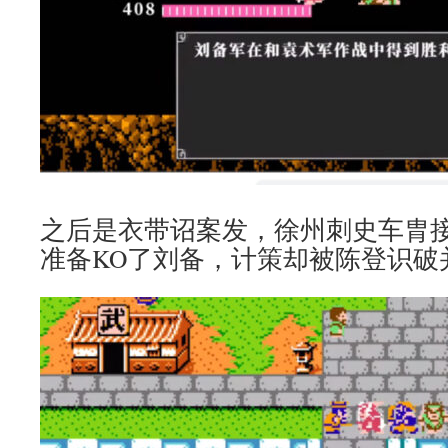
之后是衣带诏案发，徐州刺史车胄
准备KO了刘备，计策却被陈登识破