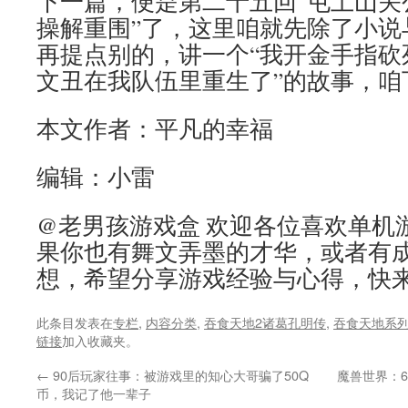
下一篇，便是第二十五回“屯土山关
操解重围”了，这里咱就先除了小说
再提点别的，讲一个“我开金手指砍
文丑在我队伍里重生了”的故事，咱
本文作者：平凡的幸福
编辑：小雷
@老男孩游戏盒 欢迎各位喜欢单机
果你也有舞文弄墨的才华，或者有
想，希望分享游戏经验与心得，快
此条目发表在
专栏
,
内容分类
,
吞食天地2诸葛孔明传
,
吞食天地系
链接
加入收藏夹。
←
90后玩家往事：被游戏里的知心大哥骗了50Q
魔兽世界：
币，我记了他一辈子