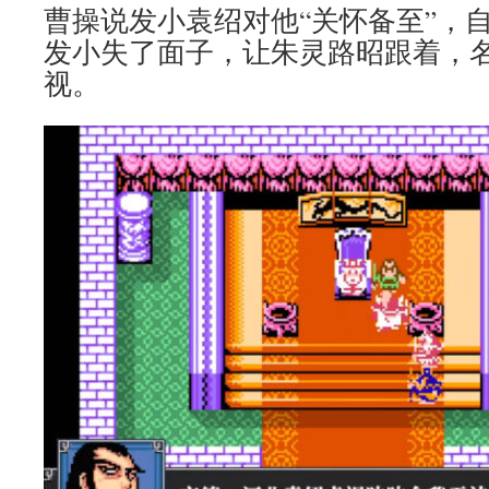
曹操说发小袁绍对他“关怀备至”，
发小失了面子，让朱灵路昭跟着，
视。