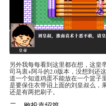
另外我每每看到这里都在想，这皇
司马衷+阿斗的2.0版本，没想到还
道一个知道鸡蛋不能放在一个篮子
是要保住衣带诏上面的刘皇叔么，
还是有两把刷子。
二、败投袁绍篇