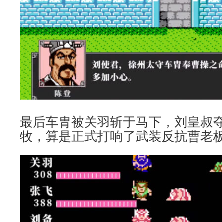
最后车胄被关羽斩于马下，刘皇叔
牧，算是正式打响了武装反抗曹老