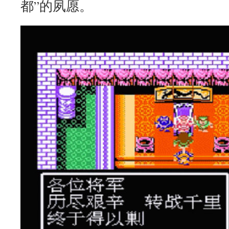
都”的夙愿。