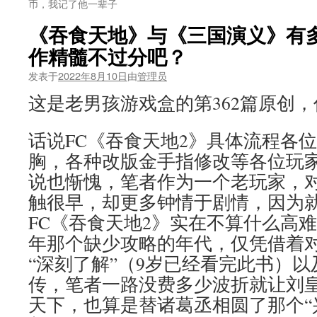
币，我记了他一辈子
《吞食天地》与《三国演义》有
作精髓不过分吧？
发表于
2022年8月10日
由
管理员
这是老男孩游戏盒的第362篇原创
话说FC《吞食天地2》具体流程各
胸，各种改版金手指修改等各位玩
说也惭愧，笔者作为一个老玩家，
触很早，却更多钟情于剧情，因为
FC《吞食天地2》实在不算什么高难
年那个缺少攻略的年代，仅凭借着
“深刻了解”（9岁已经看完此书）
传，笔者一路没费多少波折就让刘
天下，也算是替诸葛丞相圆了那个“