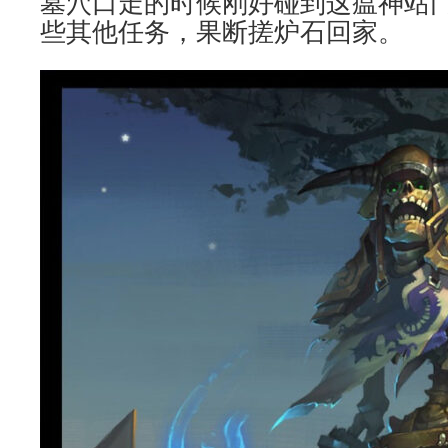
墓穴口走的时候刚好碰到这瘟神站
些其他任务，果断搓炉石回家。