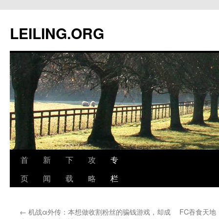
跳
至
LEILING.ORG
正
文
首
新
下
攻
专
页
闻
载
略
栏
←
机战α外传：本想做收割粉丝的骗钱游戏，却成
FC吞食天