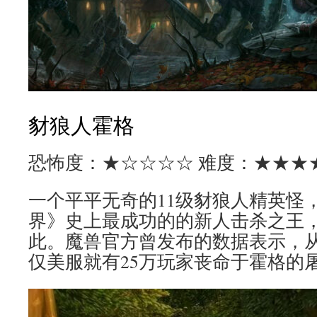
豺狼人霍格
恐怖度：★☆☆☆☆ 难度：★★★
一个平平无奇的11级豺狼人精英怪
界》史上最成功的的新人击杀之王
此。魔兽官方曾发布的数据表示，从0
仅美服就有25万玩家丧命于霍格的