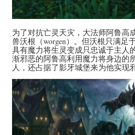
为了对抗亡灵天灾，大法师阿鲁高
兽沃根（worgen）。但沃根只满
具有魔力将生灵变成只忠诚于主人
渐邪恶的阿鲁高利用魔力将身边的
人，还占据了影牙城堡来为他实现