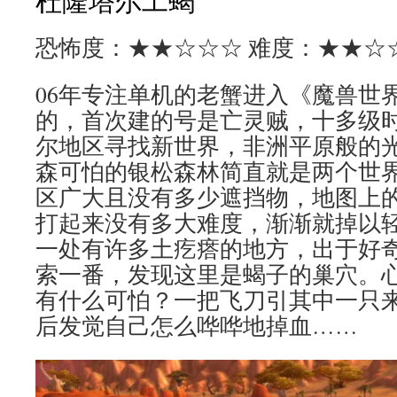
杜隆塔尔工蝎
恐怖度：★★☆☆☆ 难度：★★☆
06年专注单机的老蟹进入《魔兽世
的，首次建的号是亡灵贼，十多级
尔地区寻找新世界，非洲平原般的
森可怕的银松森林简直就是两个世
区广大且没有多少遮挡物，地图上
打起来没有多大难度，渐渐就掉以
一处有许多土疙瘩的地方，出于好
索一番，发现这里是蝎子的巢穴。
有什么可怕？一把飞刀引其中一只
后发觉自己怎么哗哗地掉血……