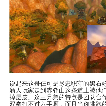
说起来这哥仨可是尽忠职守的黑石
新人玩家走到赤脊山这条道上被他
掉层皮。这三兄弟的特点是团队合
双拳打不过六手啊，而且当你逃跑