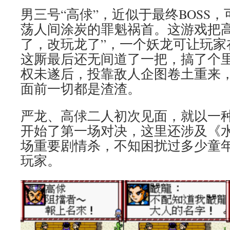
男三号“高俅”，近似于最终BOSS
荡人间涂炭的罪魁祸首。这游戏把高
了，改玩龙了”，一个妖龙可让玩家
这厮最后还无间道了一把，搞了个
权未遂后，投靠敌人企图卷土重来
面前一切都是渣渣。
严龙、高俅二人初次见面，就以一
开始了第一场对决，这里还涉及《
场重要剧情杀，不知困扰过多少童
玩家。