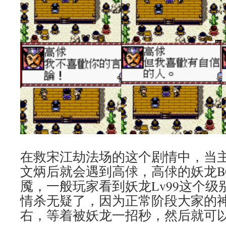
在救宋江劫法场的这个剧情中，当
文炳后就会遇到高俅，高俅的妖龙B
魇，一般玩家看到妖龙Lv99这个
情杀无疑了，因为正常阶段大家的神
右，等着被妖龙一招秒，然后就可