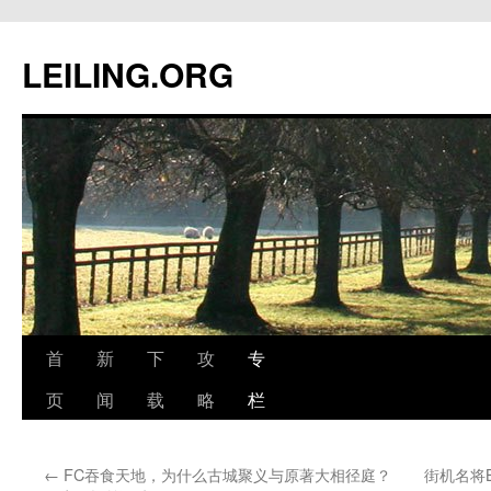
跳
至
LEILING.ORG
正
文
首
新
下
攻
专
页
闻
载
略
栏
←
FC吞食天地，为什么古城聚义与原著大相径庭？
街机名将