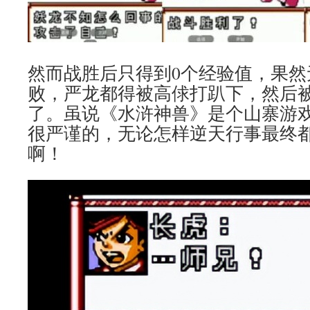
然而战胜后只得到0个经验值，果然
败，严龙都得被高俅打趴下，然后
了。虽说《水浒神兽》是个山寨游
很严谨的，无论怎样逆天行事最终
啊！