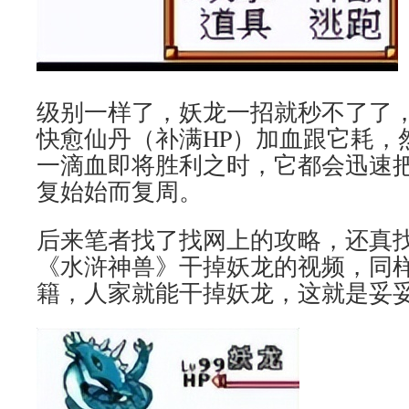
级别一样了，妖龙一招就秒不了了
快愈仙丹（补满HP）加血跟它耗，
一滴血即将胜利之时，它都会迅速
复始始而复周。
后来笔者找了找网上的攻略，还真
《水浒神兽》干掉妖龙的视频，同
籍，人家就能干掉妖龙，这就是妥