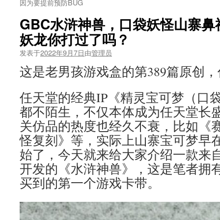
因为要提前预防BUG
GBC水浒神兽，口袋妖怪山寨鼻祖
妖龙你打过了吗？
发表于
2022年9月7日
由
管理员
这是老男孩游戏盒的第389篇原创
任天堂的经典IP《精灵宝可梦（口
都不陌生，不仅本体成为任天堂长
关仿品的热度也经久不衰，比如《
怪复刻》等，实际上山寨宝可梦早
始了，今天就来给大家介绍一款来自
开发的《水浒神兽》，这是笔者拥有
买到的第一个游戏卡带。