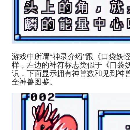
游戏中所谓“神录介绍”跟《口袋妖
样，左边的神符标志类似于《口袋
识，下面显示拥有神兽数和见到神
全神兽图鉴。