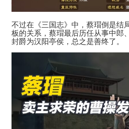
不过在《三国志》中，蔡瑁倒是结
板的关系，蔡瑁最后历任从事中郎
封爵为汉阳亭侯，总之是善终了。