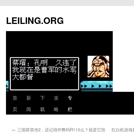
跳
至
LEILING.ORG
正
文
首
新
下
攻
专
页
闻
载
略
栏
←
三国群英传2，还记得作弊码R110么？就是它毁
红白机游戏