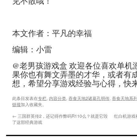
见不散哦！
本文作者：平凡的幸福
编辑：小雷
@老男孩游戏盒 欢迎各位喜欢单机
果你也有舞文弄墨的才华，或者有
想，希望分享游戏经验与心得，快
此条目发表在
专栏
,
内容分类
,
吞食天地2诸葛孔明传
,
吞食天地系
链接
加入收藏夹。
←
三国群英传2，还记得作弊码R110么？就是它毁
红白机游戏
了这部经典游戏