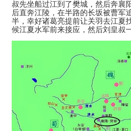
叔先坐船过江到了樊城，然后奔襄
后直奔江陵，在半路的长坂被曹军
半，幸好诸葛亮提前让关羽去江夏
候江夏水军前来接应，然后刘皇叔