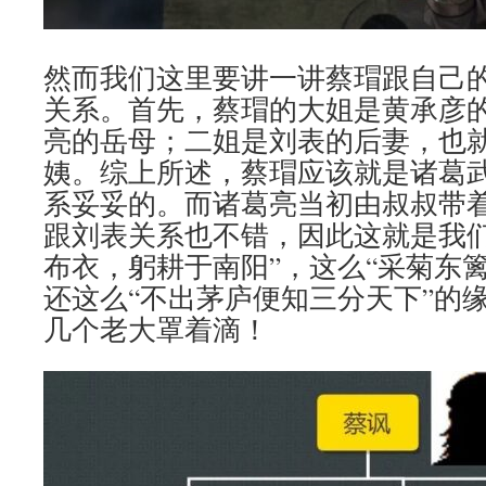
然而我们这里要讲一讲蔡瑁跟自己
关系。首先，蔡瑁的大姐是黄承彦
亮的岳母；二姐是刘表的后妻，也
姨。综上所述，蔡瑁应该就是诸葛
系妥妥的。而诸葛亮当初由叔叔带
跟刘表关系也不错，因此这就是我们
布衣，躬耕于南阳”，这么“采菊东
还这么“不出茅庐便知三分天下”的
几个老大罩着滴！