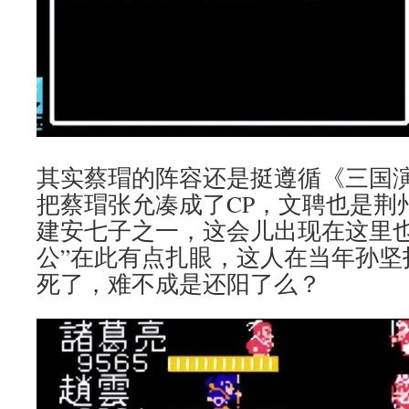
其实蔡瑁的阵容还是挺遵循《三国
把蔡瑁张允凑成了CP，文聘也是荆
建安七子之一，这会儿出现在这里也
公”在此有点扎眼，这人在当年孙坚
死了，难不成是还阳了么？