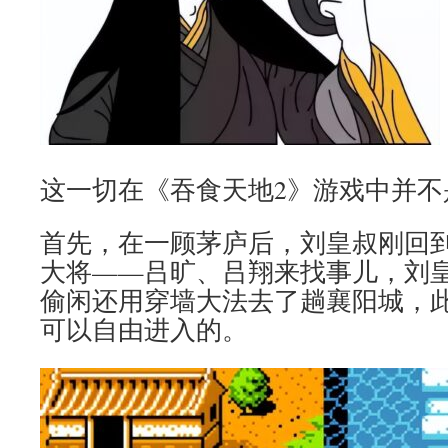
这一切在《吞食天地2》游戏中并不
首先，在一顾茅庐后，刘皇叔刚回
大将——吕旷、吕翔来找事儿，刘
偷闲还用穿墙大法去了趟襄阳城，
可以自由进入的。