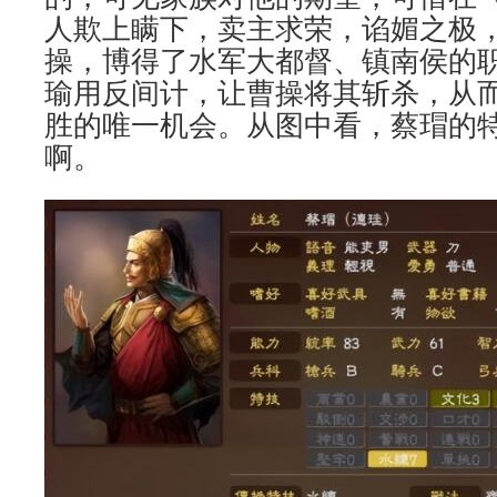
人欺上瞒下，卖主求荣，谄媚之极
操，博得了水军大都督、镇南侯的
瑜用反间计，让曹操将其斩杀，从
胜的唯一机会。从图中看，蔡瑁的
啊。