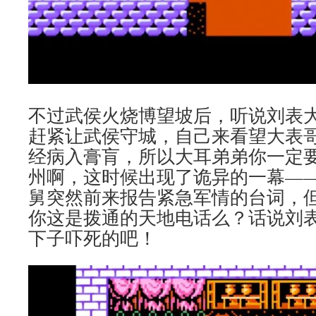
不过武侯火烧博望坡后，听说刘表
赶紧让武侯守城，自己来看望大表
经病入膏肓，所以大耳弟弟你一定
州啊，这时候出现了诡异的一幕—
舅突然前来报告紧急军情的台词，
你这是拨通的天地电话么？话说刘
下子吓死的吧！