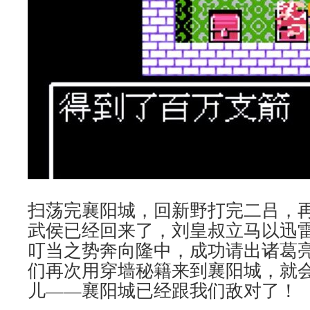
扫荡完襄阳城，回新野打完二吕，
武侯已经回来了，刘皇叔立马以迅
叮当之势奔向隆中，成功请出诸葛
们再次用穿墙秘籍来到襄阳城，就
儿——襄阳城已经跟我们敌对了！