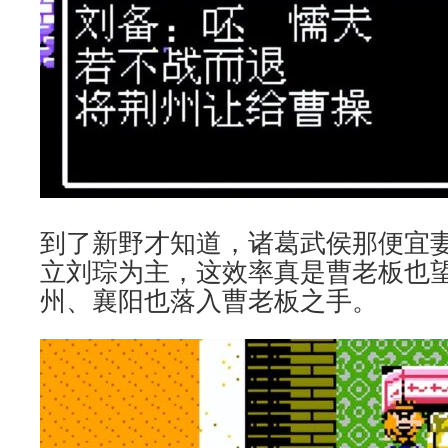
到了新野才知道，诸葛武侯那便宜
立刘琮为主，这效率真是曹老板也
州、襄阳也落入曹老板之手。