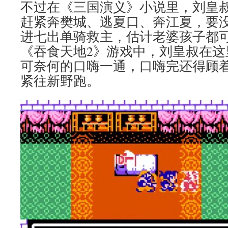
不过在《三国演义》小说里，刘皇
赶紧奔樊城、逃夏口、奔江夏，要
进七出单骑救主，估计老婆孩子都
《吞食天地2》游戏中，刘皇叔在这
可奈何的口嗨一通，口嗨完还得顾
紧往新野跑。