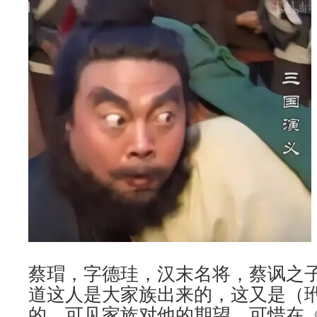
蔡瑁，字德珪，汉末名将，蔡讽之
道这人是大家族出来的，这又是（
的，可见家族对他的期望，可惜在