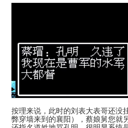
按理来说，此时的刘表大表哥还没
弊穿墙来到的襄阳），蔡娘舅您就
还指名道姓地骂孔明，很明显系统