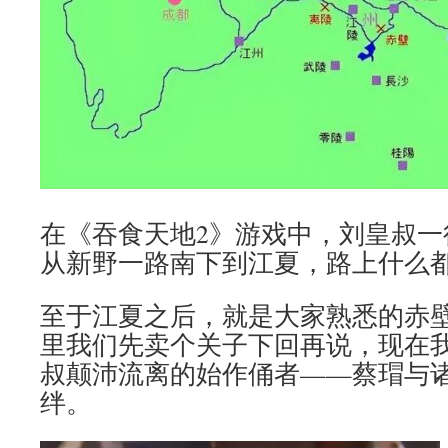
在《吞食天地2》游戏中，刘皇叔一
从新野一路南下到江夏，路上什么
至于江夏之后，就是大家熟悉的赤
里我们先卖个关子下回再说，现在
叔颠沛流离的始作俑者——蔡瑁与
绊。