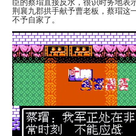
臣的蔡瑁直接反水，很识时务地表
荆襄九郡拱手献予曹老板，蔡瑁这
不予自家了。