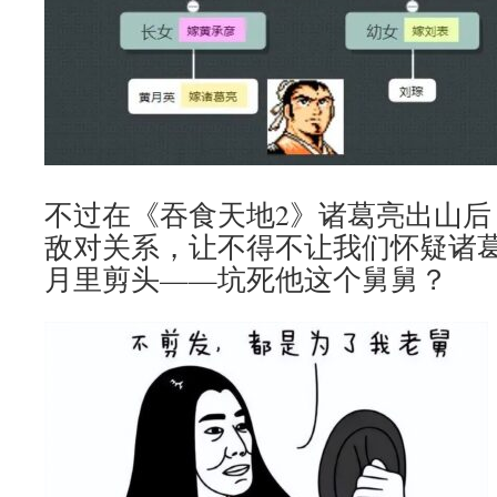
不过在《吞食天地2》诸葛亮出山后
敌对关系，让不得不让我们怀疑诸
月里剪头——坑死他这个舅舅？