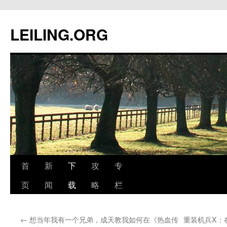
跳
至
LEILING.ORG
正
文
首
新
下
攻
专
页
闻
载
略
栏
←
想当年我有一个兄弟，成天教我如何在《热血传
重装机兵X：