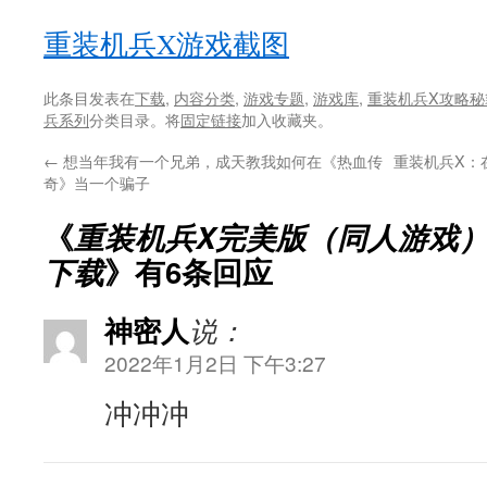
重装机兵X游戏截图
此条目发表在
下载
,
内容分类
,
游戏专题
,
游戏库
,
重装机兵X攻略秘
兵系列
分类目录。将
固定链接
加入收藏夹。
←
想当年我有一个兄弟，成天教我如何在《热血传
重装机兵X：
奇》当一个骗子
《
重装机兵X完美版（同人游戏）
下载
》有6条回应
神密人
说：
2022年1月2日 下午3:27
冲冲冲