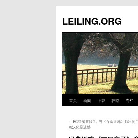
跳
至
LEILING.ORG
正
文
首页
新闻
下载
攻略
专栏
←
FC红魔冒险2，与《吞食天地》师出同
商汉化是遗憾