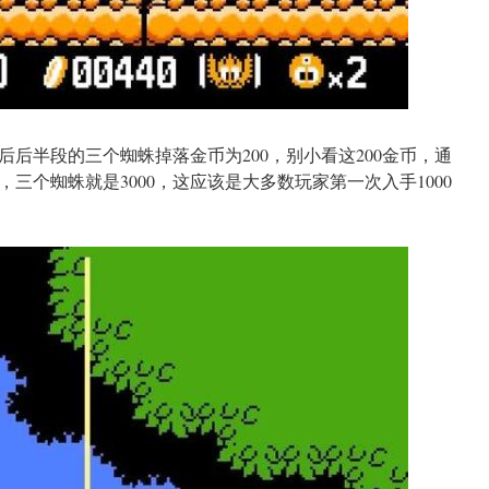
后半段的三个蜘蛛掉落金币为200，别小看这200金币，通
，三个蜘蛛就是3000，这应该是大多数玩家第一次入手1000