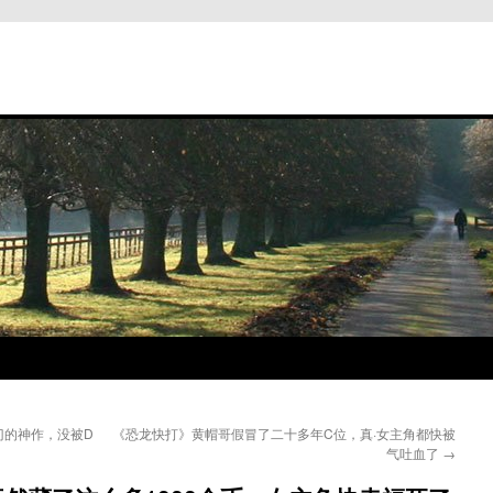
门的神作，没被D
《恐龙快打》黄帽哥假冒了二十多年C位，真·女主角都快被
气吐血了
→