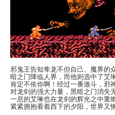
邪鬼王告知隼龙不但自己、魔界的
暗之门降临人界，而他则选中了艾
肯定不依你啊！经过一番激斗，邪
对龙剑的强大力量，黑暗之门消失
一息的艾琳也在龙剑的辉光之中重
紧紧拥抱看着西下的夕阳，世界又