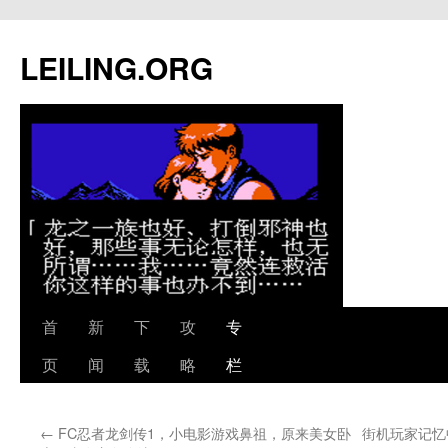
跳
至
LEILING.ORG
正
文
首
新
下
攻
专
页
闻
载
略
栏
←
FC忍者龙剑传1，小电影游戏鼻祖，原来美女卧
街机玩家记忆