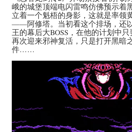
峨的城堡顶端电闪雷鸣仿佛预示着
立着一个魁梧的身影，这就是率领
——阿修塔。当初看这个排场，还
王的幕后大BOSS，在他的计划中
再次迎来邪神复活，只是打开黑暗
件……