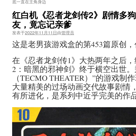
底一直在主角身边
红白机《忍者龙剑传2》剧情多
友，竟忘记亲爹
发表于
2022年11月11日
由
管理员
这是老男孩游戏盒的第453篇原创
在《忍者龙剑传1》大热两年之后，
2：暗黑的邪神剑》终于横空出世。
（TECMO THEATER）”的游戏
大量精美的过场动画交代故事剧情
有所进化，是系列中近乎完美的作