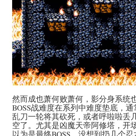
然而成也萧何败萧何，影分身系统也
BOSS战难度在系列中难度垫底，
乱刀一轮将其砍死，或者呼啦啦丢
空了。尤其是凶魔天帝阿修塔，开场
以为是最终BOSS，没想到扔几个