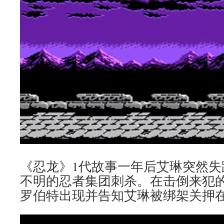
《忍龙》1代故事一年后艾琳突然失
不明的忍者集团刺杀。在击倒来犯的
罗伯特出现并告知艾琳被绑架关押