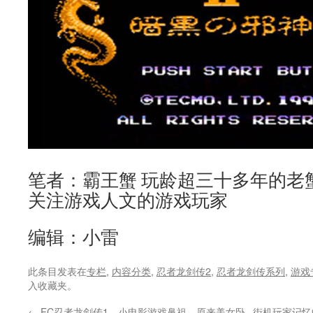
笔者：霸王蟹 玩龄超三十多年的老
关注游戏人文的游戏玩家
编辑：小雷
此条目发表在
专栏
,
内容分类
,
忍者龙剑传2
,
忍者龙剑传系列
,
游戏
入收藏夹。
←
FC忍者龙剑传1，小电影游戏鼻祖，原来美女卧
街机玩家记忆