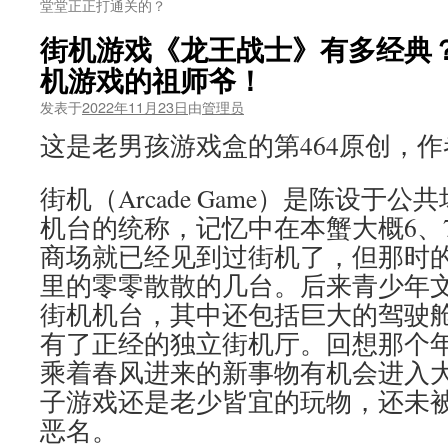
堂堂正正打通关的？
街机游戏《龙王战士》有多经典
机游戏的祖师爷！
发表于
2022年11月23日
由
管理员
这是老男孩游戏盒的第464原创，
街机（Arcade Game）是陈设于
机台的统称，记忆中在本蟹大概6、
商场就已经见到过街机了，但那时
里的零零散散的几台。后来青少年
街机机台，其中还包括巨大的驾驶
有了正经的独立街机厅。回想那个
乘着春风进来的新事物有机会进入
子游戏还是老少皆宜的玩物，还未被
恶名。