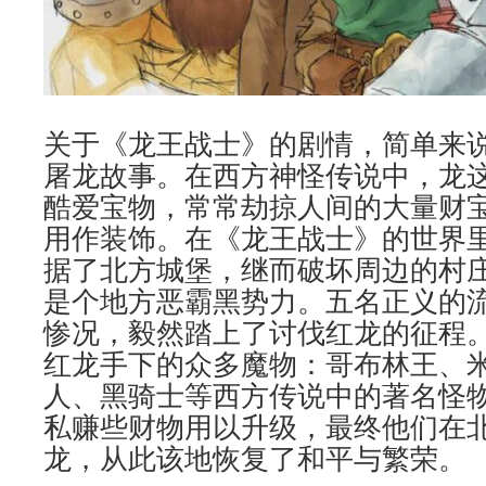
关于《龙王战士》的剧情，简单来
屠龙故事。在西方神怪传说中，龙
酷爱宝物，常常劫掠人间的大量财
用作装饰。在《龙王战士》的世界里红龙
据了北方城堡，继而破坏周边的村
是个地方恶霸黑势力。五名正义的
惨况，毅然踏上了讨伐红龙的征程
红龙手下的众多魔物：哥布林王、
人、黑骑士等西方传说中的著名怪
私赚些财物用以升级，最终他们在
龙，从此该地恢复了和平与繁荣。