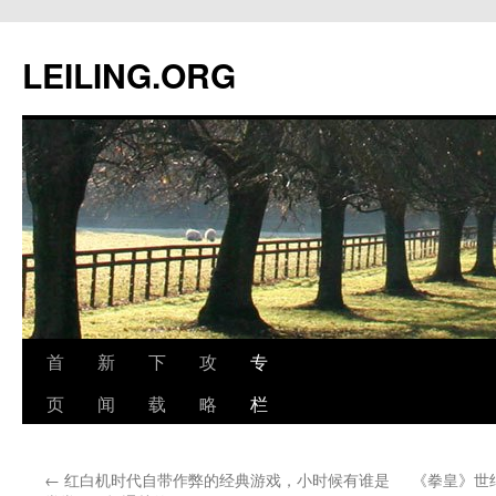
跳
至
LEILING.ORG
正
文
首
新
下
攻
专
页
闻
载
略
栏
←
红白机时代自带作弊的经典游戏，小时候有谁是
《拳皇》世