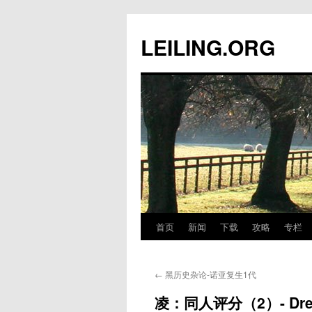
跳
至
LEILING.ORG
正
文
首页
新闻
下载
攻略
专栏
←
黑历史杂论-诺亚复生1代
凌：同人评分（2）- Drea