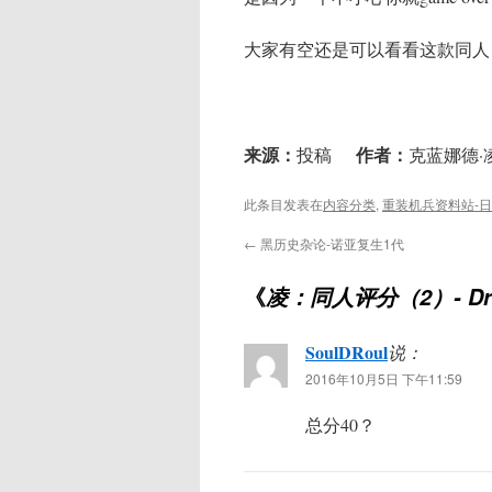
大家有空还是可以看看这款同人
来源：
作者：
投稿
克蓝娜德·
此条目发表在
内容分类
,
重装机兵资料站-
←
黑历史杂论-诺亚复生1代
《
凌：同人评分（2）- Dre
SoulDRoul
说：
2016年10月5日 下午11:59
总分40？