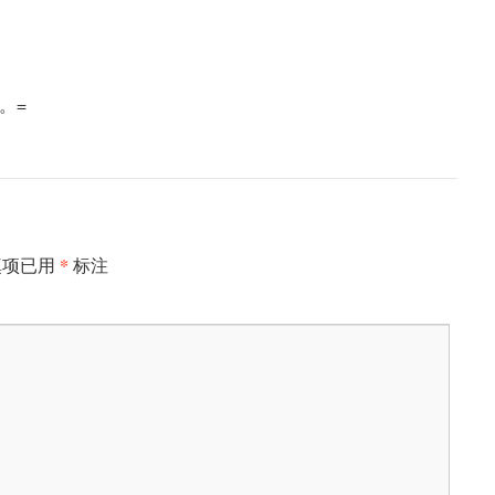
。=
*
填项已用
标注