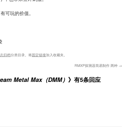
 有可玩的价值。
凌
日志归档
分类目录。将
固定链接
加入收藏夹。
RMXP探测器简易制作 两种
→
》有5条回应
am Metal Max（DMM）