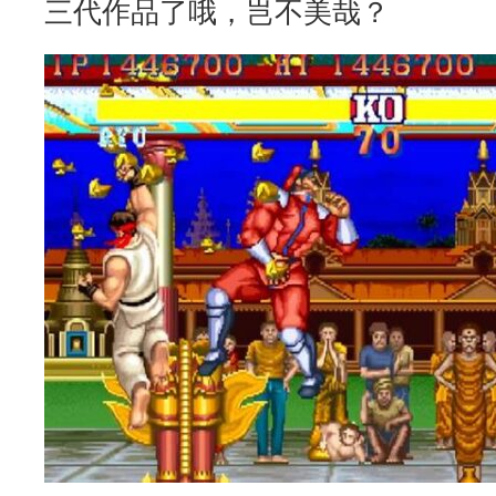
三代作品了哦，岂不美哉？