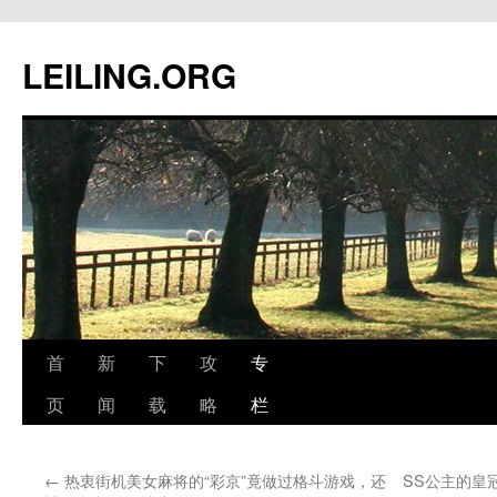
跳
至
LEILING.ORG
正
文
首
新
下
攻
专
页
闻
载
略
栏
←
热衷街机美女麻将的“彩京”竟做过格斗游戏，还
SS公主的皇