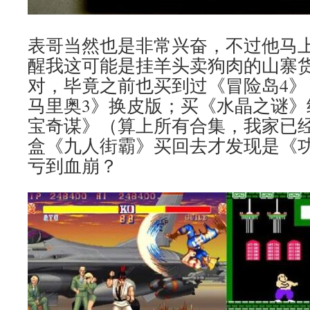
表哥当然也是非常兴奋，不过他马
醒我这可能是挂羊头卖狗肉的山寨
对，毕竟之前也买到过《冒险岛4》
马里奥3》换皮版；买《水晶之谜》
宝奇谋》（算上所有合集，我家已经
盒《九人街霸》买回去才发现是《
亏到血崩？