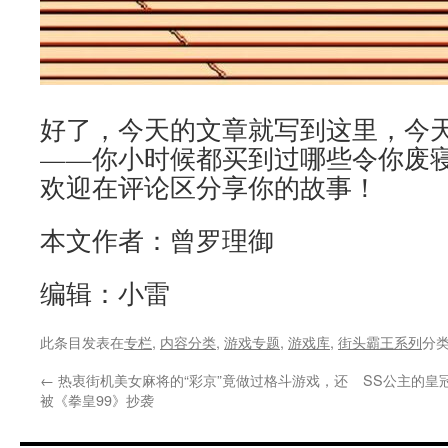
好了，今天的文章就写到这里，今
——你小时候都买到过哪些令你废
欢迎在评论区分享你的故事！
本文作者：曾罗理御
编辑：小雷
此条目发表在
专栏
,
内容分类
,
游戏专题
,
游戏库
,
街头霸王系列
分
←
热衷街机美女麻将的“彩京”竟做过格斗游戏，还
SS公主的皇
被《拳皇99》抄袭