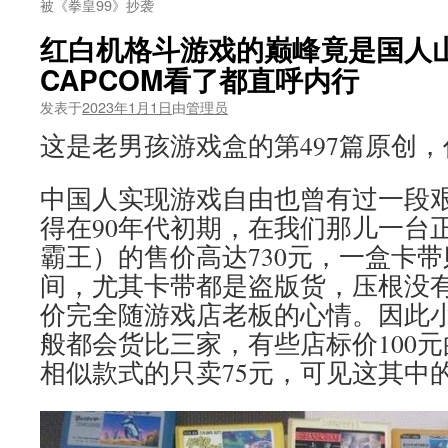
被《拳皇99》抄袭
红白机格斗游戏的巅峰竟是国人
CAPCOM看了都直呼内行
发表于
2023年1月1日
由
管理员
这是老男孩游戏盒的第497篇原创
中国人实现游戏自由也曾有过一段
得在90年代初期，在我们那儿一台
霸王）的售价高达730元，一盒卡带则
间，尤其卡带都是盗版货，压根没
价完全随游戏店老板的心情。因此
般都会货比三家，有些店标价100
相似款式的只卖75元，可见这其中