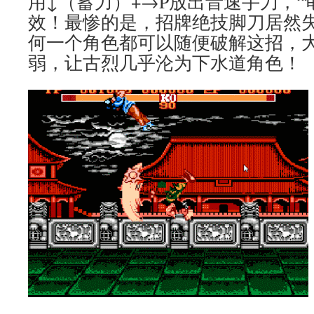
用↓（蓄力）+→P放出音速手刀，“
效！最惨的是，招牌绝技脚刀居然
何一个角色都可以随便破解这招，
弱，让古烈几乎沦为下水道角色！