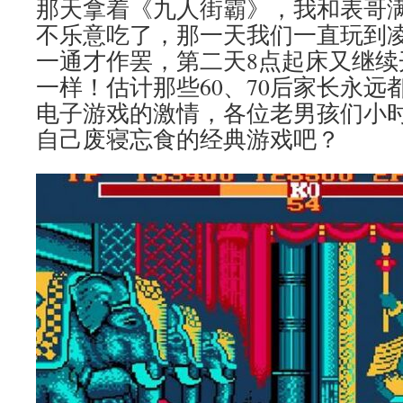
那天拿着《九人街霸》，我和表哥
不乐意吃了，那一天我们一直玩到凌
一通才作罢，第二天8点起床又继续
一样！估计那些60、70后家长永远
电子游戏的激情，各位老男孩们小
自己废寝忘食的经典游戏吧？