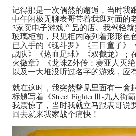
记得那是一次偶然的邂逅，当时我
中午闲极无聊表哥带着我逛对面的老
3家卖电子游戏产品的店。我驾轻就
玻璃柜前，只见柜内陈列着形形色
已入手的《魂斗罗》《三目童子》
战队》《热血足球》《双截龙》；
火徽章》《龙珠Z外传：赛亚人灭
以及一大堆没听过名字的游戏，应
就在这时，我突然瞥见里面有一盒
标题写着《Street FighterⅢ-
我震惊了，当时我就立马跟表哥说
回去就来我家战个痛快！