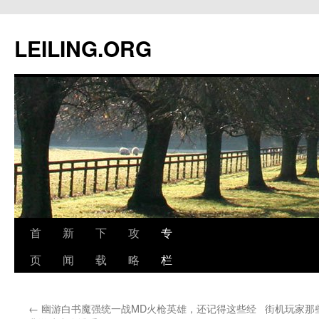
跳
至
LEILING.ORG
正
文
首
新
下
攻
专
页
闻
载
略
栏
←
幽游白书魔强统一战MD火枪英雄，还记得这些经
街机玩家那