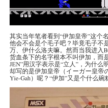
其实当年笔者看到“伊加皇帝”这个
他会不会是个毛子吧？毕竟毛子不
万、伊什么洛夫嘛。然而当我进入B
货血条下的名字根本不叫伊加，而是“LI-
JEN”用汉字表示是“立人”，为什
却写的是伊加皇帝（イーガー皇帝の逆襲T
Yie-Gah）呢？“伊加”又是个什么碗