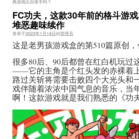
典游戏出自谁手吗？
FC功夫，这款30年前的格斗游
堆恶趣味续作
发表于
2023年1月14日
由
管理员
这是老男孩游戏盒的第510篇原创
很多80后、90后都曾在红白机玩过
——它的主角是个红头发的赤裸着
路过关斩将需要击败四个大光头和
戏伴随着浓浓中国气息的音乐，当
啊！这款游戏就是我们熟悉的《功