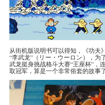
从街机版说明书可以得知，《功夫
“李武龙”（リー・ウーロン），为
武龙挺身挑战格斗大赛“王座杯”，连
取冠军，算是一个非常俗套的故事