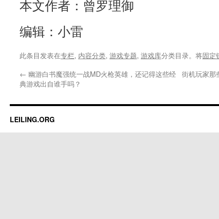
本文作者：曾罗理御
编辑：小雷
此条目发表在
专栏
,
内容分类
,
游戏专题
,
游戏库
分类目录。将
固定
←
幽游白书魔强统一战MD火枪英雄，还记得这些经
街机玩家那
典游戏出自谁手吗？
LEILING.ORG