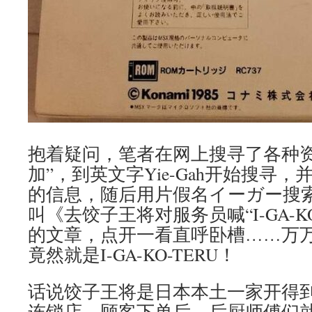
抱着疑问，笔者在网上搜寻了各种资
加”，到英文字Yie-Gah开始搜寻
的信息，随后用片假名イーガー搜
叫《去饺子王将对服务员喊“I-GA-K
的文章，点开一看直呼卧槽……万
竟然就是I-GA-KO-TERU！
话说饺子王将是日本本土一家开得
连锁店，顾客下单后，后厨师傅们就会