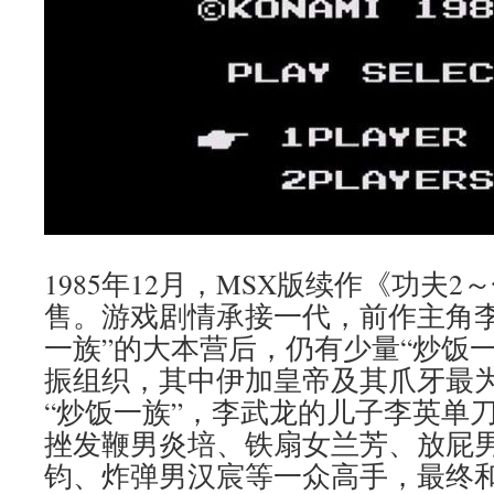
1985年12月，MSX版续作《功夫
售。游戏剧情承接一代，前作主角李
一族”的大本营后，仍有少量“炒饭
振组织，其中伊加皇帝及其爪牙最
“炒饭一族”，李武龙的儿子李英单
挫发鞭男炎培、铁扇女兰芳、放屁
钧、炸弹男汉宸等一众高手，最终