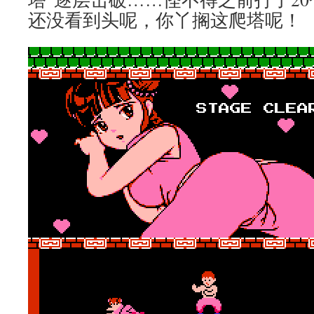
还没看到头呢，你丫搁这爬塔呢！