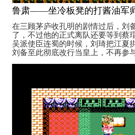
鲁肃——坐冷板凳的打酱油军
在三顾茅庐收孔明的剧情过后，刘
了，不过他的正式离队还要等到蔡
吴派使臣连蜀的时候，刘琦把江夏
刘备至此彻底改行当皇上，不再参