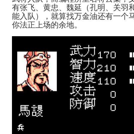
有张飞、黄忠、魏延（孔明、关羽
能入队），就算找万金油还有一个
你法正上场的余地。