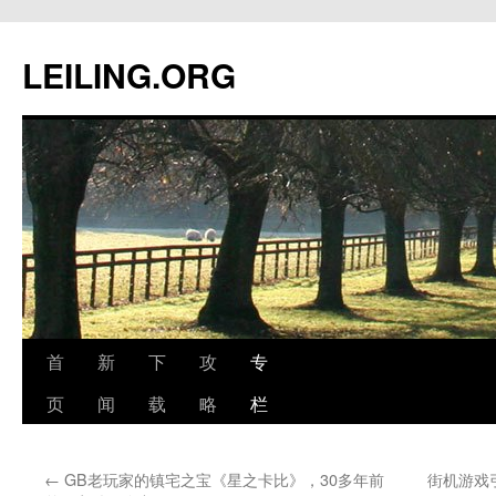
跳
至
LEILING.ORG
正
文
首
新
下
攻
专
页
闻
载
略
栏
←
GB老玩家的镇宅之宝《星之卡比》，30多年前
街机游戏