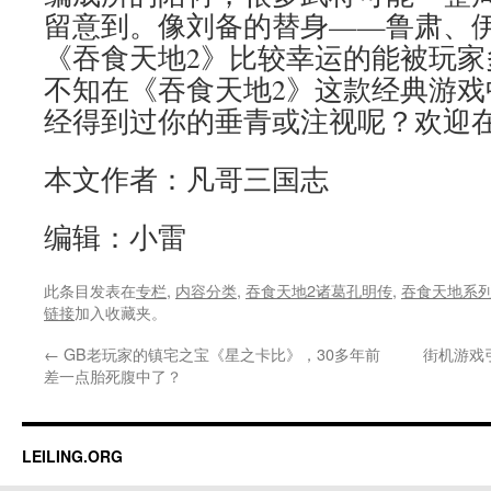
留意到。像刘备的替身——鲁肃、
《吞食天地2》比较幸运的能被玩家
不知在《吞食天地2》这款经典游戏
经得到过你的垂青或注视呢？欢迎
本文作者：凡哥三国志
编辑：小雷
此条目发表在
专栏
,
内容分类
,
吞食天地2诸葛孔明传
,
吞食天地系
链接
加入收藏夹。
←
GB老玩家的镇宅之宝《星之卡比》，30多年前
街机游戏
差一点胎死腹中了？
LEILING.ORG