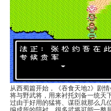
从西蜀篇开始，《吞食天地2》剧情
将与野武将，用来衬托刘备一统天
过由于好用的猛将、谋臣就那么几
编成所的陪衬，很多武将可能一整