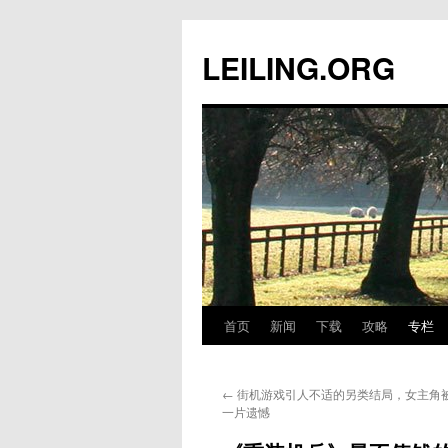
跳
至
LEILING.ORG
正
文
首页
新闻
下载
攻略
专栏
←
街机游戏引人不适的另类结局，女主角
一片遗憾