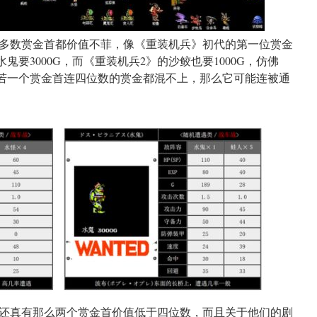
多数赏金首都价值不菲，像《重装机兵》初代的第一位赏金
水鬼要3000G，而《重装机兵2》的沙鲛也要1000G，仿佛
，倘若一个赏金首连四位数的赏金都混不上，那么它可能连被通
还真有那么两个赏金首价值低于四位数，而且关于他们的剧