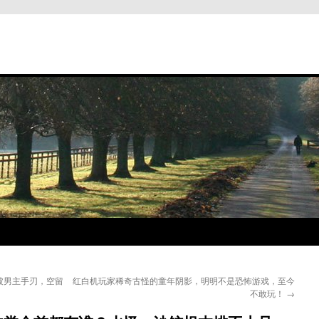
被男主手刃，空留
红白机玩家稀奇古怪的童年阴影，明明不是恐怖游戏，至今
不敢玩！
→