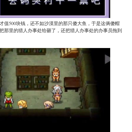
才值500块钱，还不如沙漠里的那只傻大鱼，于是这俩傻帽
把那里的猎人办事处给砸了，还把猎人办事处的办事员拖到