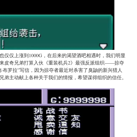
也仅仅上涨到1000G，在后来的渴望酒吧相遇时，我们明显
来皮奇兄弟打算入伙《重装机兵2》最强反派组织——掠夺
德·布罗拉”写信，因为掠夺者最近对杀害了臭鼬的新兴猎人
兄弟主动献上各种关于我们的情报，希望谋得组织的信任。