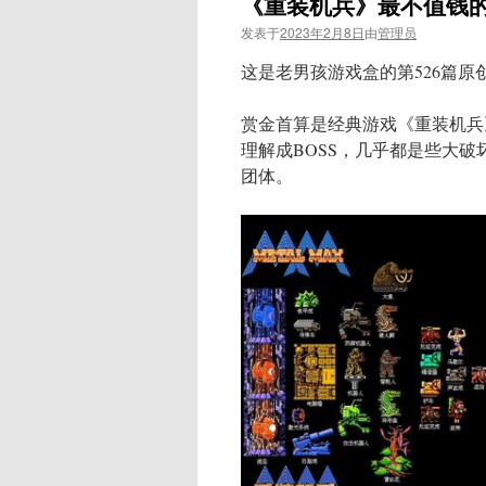
《重装机兵》最不值钱
发表于
2023年2月8日
由
管理员
这是老男孩游戏盒的第526篇原
赏金首算是经典游戏《重装机兵
理解成BOSS，几乎都是些大
团体。