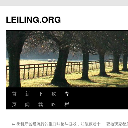
跳
至
LEILING.ORG
正
文
首
新
下
攻
专
页
闻
载
略
栏
←
街机厅曾经流行的重口味格斗游戏，却隐藏着十
硬核玩家都