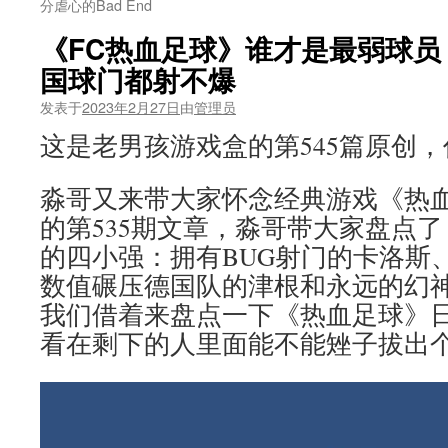
分虐心的Bad End
《FC热血足球》谁才是最弱球员
国球门都射不爆
发表于
2023年2月27日
由
管理员
这是老男孩游戏盒的第545篇原创
淼哥又来带大家怀念经典游戏《热
的第535期文章，淼哥带大家盘点
的四小强：拥有BUG射门的卡洛斯
数值碾压德国队的津根和永远的幻
我们借着来盘点一下《热血足球》
看在剩下的人里面能不能矬子拔出