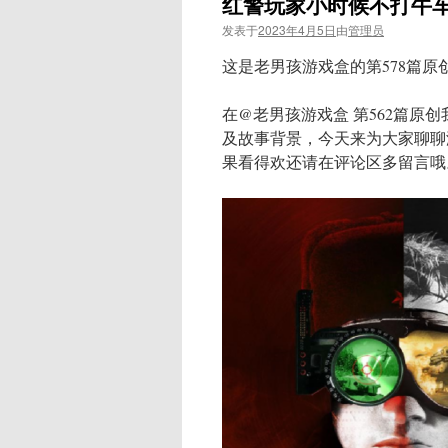
红警玩家小时候不打牛
发表于
2023年4月5日
由
管理员
这是老男孩游戏盒的第578篇原
在@老男孩游戏盒 第562篇
及故事背景，今天来为大家聊聊
果看得欢还请在评论区多留言哦