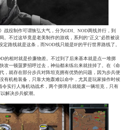
》战役制作可谓恢弘大气，分为GDI、NOD两线并行，到
局。不过这毕竟是老美制作的游戏，系列的“正义”必胜被设
设定路线就是这条，而NOD线只能是IF的平行世界路线了。
NOD的相对就是价廉物差。不过到了后来基本就是点一堆掷
快攻一顿菠萝招呼过去，神仙都未练出来就挂掉了。在《命
代，就存在部分步兵对阵坦克拥有优势的问题，因为步兵便
没有机枪装备，只靠大炮轰难以命中，尤其是玩家操作时候
散指令实行人海机动战术，两个掷弹兵就能废一辆坦克，只有
可以解决步兵蚁潮。