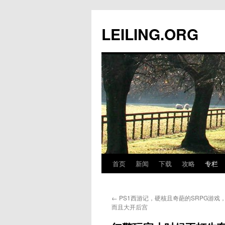
跳
至
LEILING.ORG
正
文
首页
新闻
下载
攻略
专栏
←
PS1西游记，硬核且奇葩的SRPG游戏
而且大开后宫