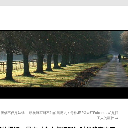
，唐僧不仅是妹纸
硬核玩家所不知的黑历史：号称JRPG大厂Falcom，却是打
工人的噩梦
→