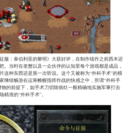
征服：泰伯利亚的黎明》大获好评，在制作续作之前西木还
把。当时在老蟹以及一众伙伴的认知里每个游戏都是成品，
片这种东西还是第一次听说。这个又被称为“外科手术”的模
家继续畅游在运筹帷幄指挥作战的快感之中，所谓“外科手
财物的前提下，如手术刀切除病灶一般精确地实施军事打击
场精准的“外科手术”。