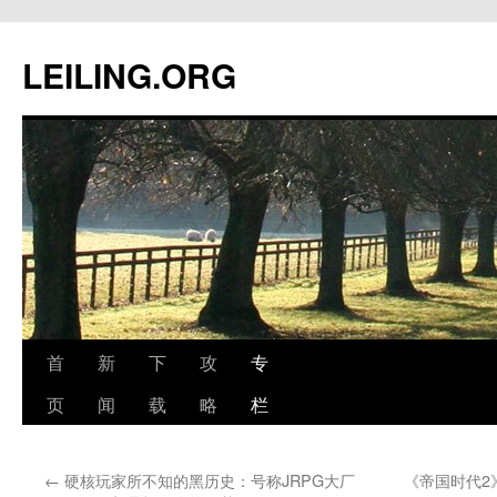
跳
至
LEILING.ORG
正
文
首
新
下
攻
专
页
闻
载
略
栏
←
硬核玩家所不知的黑历史：号称JRPG大厂
《帝国时代2