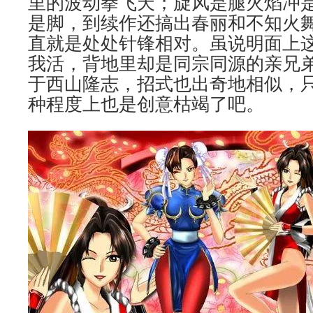
里的波动拳飞天；旋风是腿火焰冲
是脚，到续作还搞出春丽和不知火舞
直就是处处针锋相对。虽说明面上
我活，背地里却是同宗同源的亲兄
于西山隆志，招式也出奇地相似，
种程度上也是创意枯竭了吧。