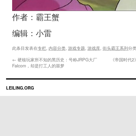
作者：霸王蟹
编辑：小雷
此条目发表在
专栏
,
内容分类
,
游戏专题
,
游戏库
,
街头霸王系列
分
←
硬核玩家所不知的黑历史：号称JRPG大厂
《帝国时代2
Falcom，却是打工人的噩梦
LEILING.ORG