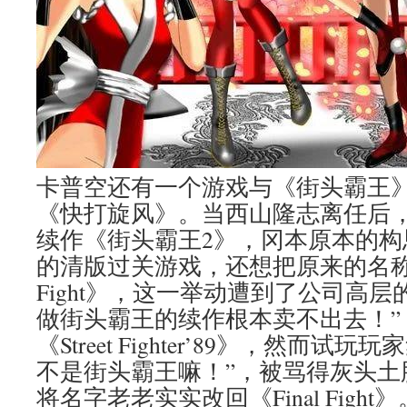
卡普空还有一个游戏与《街头霸王
《快打旋风》。当西山隆志离任后
续作《街头霸王2》，冈本原本的构
的清版过关游戏，还想把原来的名称改
Fight》，这一举动遭到了公司高
做街头霸王的续作根本卖不出去！”
《Street Fighter’89》，然而
不是街头霸王嘛！”，被骂得灰头土
将名字老老实实改回《Final Fight》