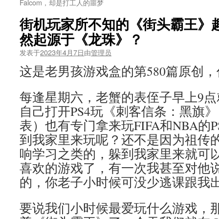
Falcom，却是打工人的噩梦
街机玩家所不知的《街头霸王》趣
然起源于《龙珠》？
发表于
2023年4月7日
由
管理员
这是老男孩游戏盒的第580篇原创
每逢星期六，老蟹的表侄子早上9点
自己打开PS4玩《刺客信条：黑旗
表）也有专门拿来玩FIFA和NBA的
到我家里来玩呢？还不是因为祖传
响学习之类的，躲到我家里来就可
喜欢的游戏了，有一次我甚至对他说
的，你老子小时候可没少逃课跟我出
要说我们小时候最爱玩什么游戏，