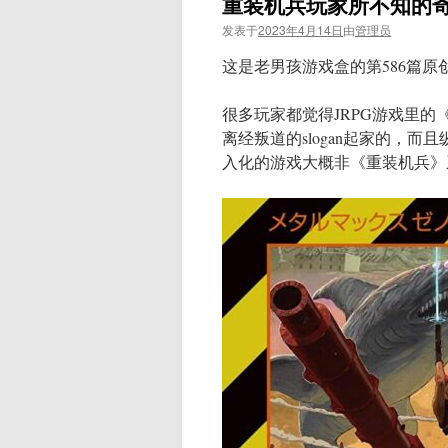
重装机兵玩家所不知的
发表于
2023年4月14日
由
管理员
这是老男孩游戏盒的第586篇原
很多玩家都觉得JRPG游戏里的
离经叛道的slogan起家的，
入化的游戏大概非《重装机兵》