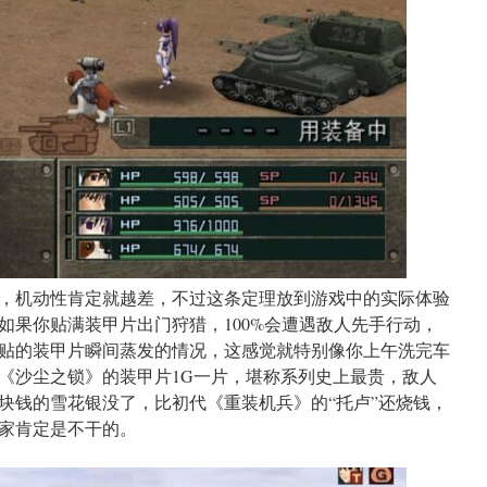
，机动性肯定就越差，不过这条定理放到游戏中的实际体验
如果你贴满装甲片出门狩猎，100%会遭遇敌人先手行动，
贴的装甲片瞬间蒸发的情况，这感觉就特别像你上午洗完车
《沙尘之锁》的装甲片1G一片，堪称系列史上最贵，敌人
块钱的雪花银没了，比初代《重装机兵》的“托卢”还烧钱，
家肯定是不干的。