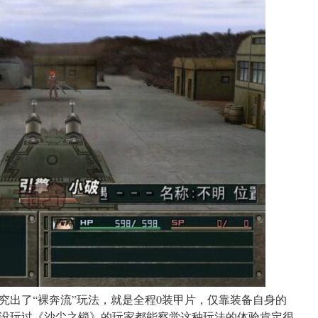
究出了“裸奔流”玩法，就是全程0装甲片，仅靠装备自身的
没玩过《沙尘之锁》的玩家都能察觉这种玩法的体验肯定很