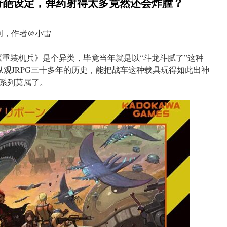
奇葩设定，弹药射得太多竟然还会炸膛？
创，作者@小雷
《重装机兵》是个异类，毕竟当年就是以“斗龙斗腻了”这种
而且纵观JRPG三十多年的历史，能把战车这种载具玩得如此出神
系列莫属了。