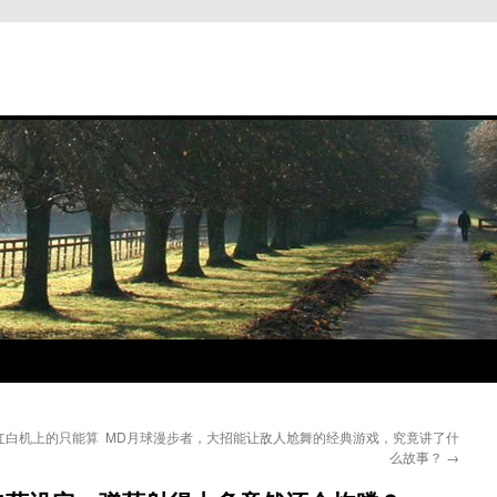
红白机上的只能算
MD月球漫步者，大招能让敌人尬舞的经典游戏，究竟讲了什
么故事？
→