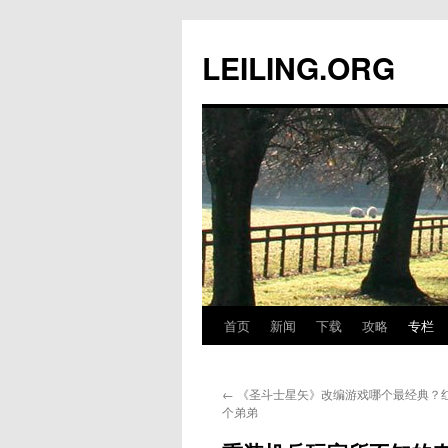
跳
至
LEILING.ORG
正
文
首页
新闻
下载
攻略
专栏
←
《圣斗士星矢》改编游戏哪个最经典？
个弟弟