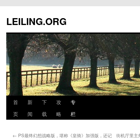
跳
至
LEILING.ORG
正
文
首
新
下
攻
专
页
闻
载
略
栏
←
PS最终幻想战略版，堪称《皇骑》加强版，还记
街机厅里主