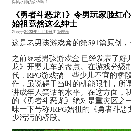
得风水师的恐怖吗？
《勇者斗恶龙1》令男玩家脸红心
始祖竟然这么绅士
发表于
2023年4月19日
由
管理员
这是老男孩游戏盒的第591篇原创
之前@老男孩游戏盒 已经发表了好
龙》开婴儿车的盘点。在游戏分级制
代，RPG游戏搞一些少儿不宜的桥
作，虽说碍于当时的机能限制，所
讲成年人笑话的水平。在这方面，
的《勇者斗恶龙》绝对是重灾区之
味一下号称JRPG始祖的《勇者斗恶
少污污的桥段。