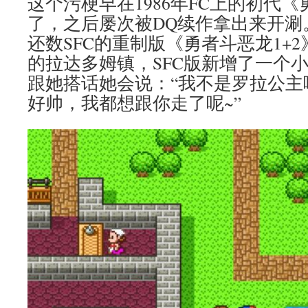
这个污梗早在1986年FC上的初代
了，之后屡次被DQ续作拿出来开涮
还数SFC的重制版《勇者斗恶龙1+
的拉达多姆镇，SFC版新增了一个小
跟她搭话她会说：“我不是罗拉公主
好帅，我都想跟你走了呢~”