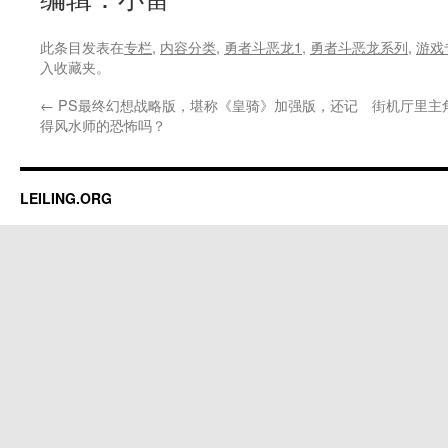
此条目发表在
专栏
,
内容分类
,
勇者斗恶龙1
,
勇者斗恶龙系列
,
游戏
入收藏夹。
←
PS最终幻想战略版，堪称《皇骑》加强版，还记
街机厅里主
得风水师的恐怖吗？
LEILING.ORG