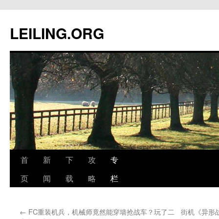
跳
至
LEILING.ORG
正
文
首
新
下
攻
专
页
闻
载
略
栏
←
FC重装机兵，机械师竟然能穿墙抢战车？玩了二
街机《异形