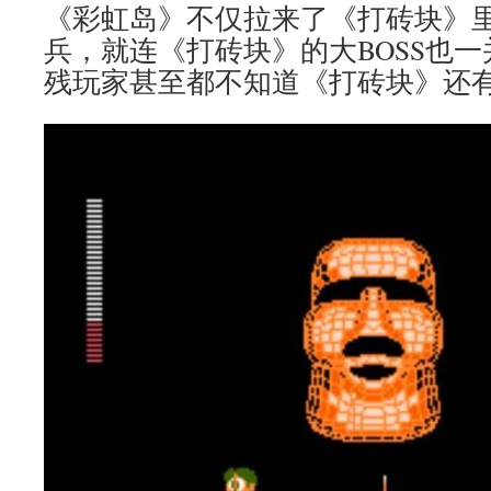
《彩虹岛》不仅拉来了《打砖块》
兵，就连《打砖块》的大BOSS也
残玩家甚至都不知道《打砖块》还有